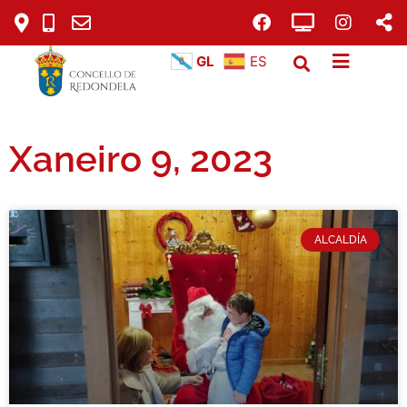
GL
ES
Xaneiro 9, 2023
ALCALDÍA