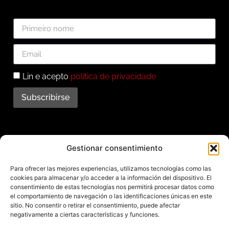
Lin e acepto
política de privacidade
Subscribirse
Subscríbete ao noso
Gestionar consentimiento
boletín
Para ofrecer las mejores experiencias, utilizamos tecnologías como las
cookies para almacenar y/o acceder a la información del dispositivo. El
Mantente informado das últimas novidades e
consentimiento de estas tecnologías nos permitirá procesar datos como
el comportamiento de navegación o las identificaciones únicas en este
actividades do municipio. Subscríbete agora e
sitio. No consentir o retirar el consentimiento, puede afectar
recibe no teu enderezo electrónico toda a
negativamente a ciertas características y funciones.
información sobre Redondela