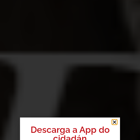
Descarga a App do
cidadán