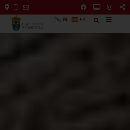
GL
ES