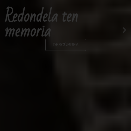
Redondela ten
memoria
DESCÚBREA