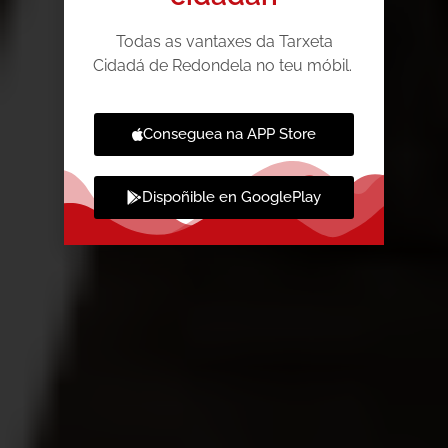
Todas as vantaxes da Tarxeta
Cidadá de Redondela no teu móbil.
Conseguea na APP Store
Dispoñible en GooglePlay