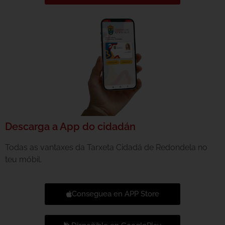
Descarga a App do cidadán
Todas as vantaxes da Tarxeta Cidadá de Redondela no
teu móbil.
Conseguea en APP Store