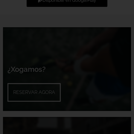
Dispoñible en GooglePlay
¿Xogamos?
RESERVAR AGORA