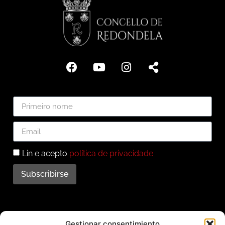
Lin e acepto
política de privacidade
Subscribirse
Subscríbete ao noso
Gestionar consentimiento