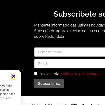
Subscríbete a
Mantente informado das últimas novidade
Subscríbete agora e recibe no teu ender
sobre Redondela
Lin e acepto
política de privacidade
Subscribirse
kies para
de estas
gación o las
to, puede