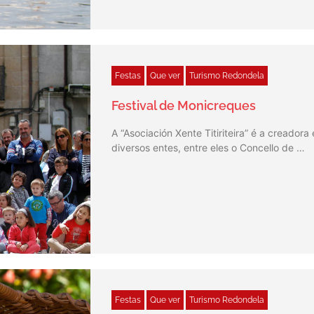
Festas
Que ver
Turismo Redondela
Festival de Monicreques
A “Asociación Xente Titiriteira” é a creado
diversos entes, entre eles o Concello de …
Festas
Que ver
Turismo Redondela