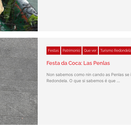
Festas
Patrimonio
Que ver
Turismo Redondel
Festa da Coca: Las Penlas
Non sabemos como nin cando as Penlas se i
Redondela. O que si sabemos é que …