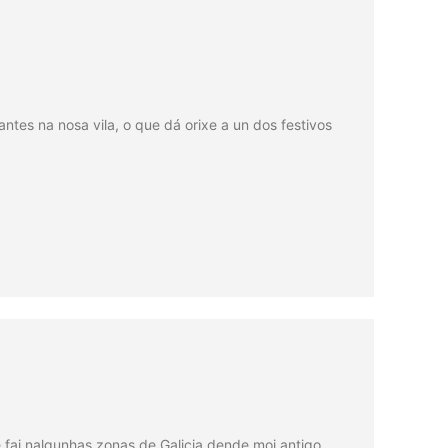
ntes na nosa vila, o que dá orixe a un dos festivos
 fai nalgunhas zonas de Galicia dende moi antigo.