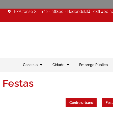
R/Alfonso XII, nº 2 - 36800 - Redondela
986 400 3
Concello
Cidade
Emprego Público
Festas
Centro urbano
Fest