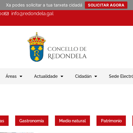
Xa podes solicitar a tua tarxeta cidadá
SOLICITAR AGORA
00
info@redondela.gal
Áreas
Actualidade
Cidadán
Sede Electr
as
Gastronomía
Medio natural
Patrimonio