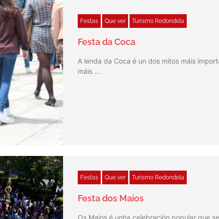
Festas
Que ver
Turismo Redondela
Festa da Coca
A lenda da Coca é un dos mitos máis importa
máis …
Festas
Que ver
Turismo Redondela
Festa dos Maios
Os Maios é unha celebración popular que se