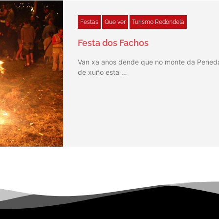
Festas
Que ver
Turismo Redondela
Festa dos Fachos
Van xa anos dende que no monte da Peneda, 
de xuño esta …