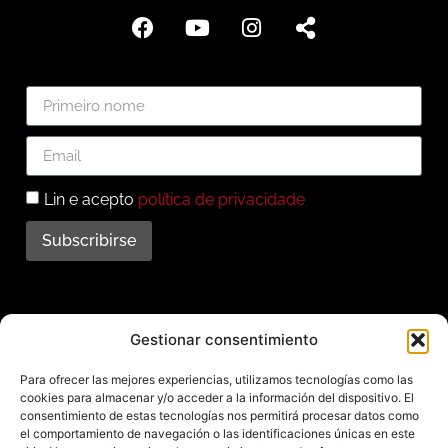
Lin e acepto
política de privacidade
Subscribirse
Subscríbete ao noso
Gestionar consentimiento
boletín
Para ofrecer las mejores experiencias, utilizamos tecnologías como las
cookies para almacenar y/o acceder a la información del dispositivo. El
Mantente informado das últimas novidades e
consentimiento de estas tecnologías nos permitirá procesar datos como
el comportamiento de navegación o las identificaciones únicas en este
actividades do municipio. Subscríbete agora e