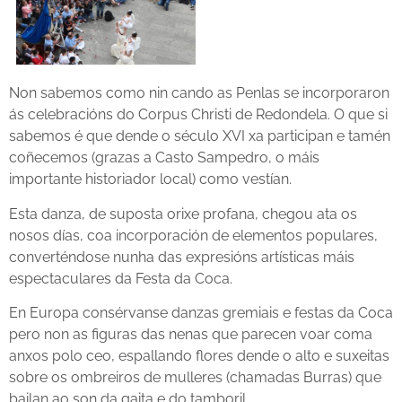
Non sabemos como nin cando as Penlas se incorporaron
ás celebracións do Corpus Christi de Redondela. O que si
sabemos é que dende o século XVI xa participan e tamén
coñecemos (grazas a Casto Sampedro, o máis
importante historiador local) como vestían.
Esta danza, de suposta orixe profana, chegou ata os
nosos días, coa incorporación de elementos populares,
converténdose nunha das expresións artísticas máis
espectaculares da Festa da Coca.
En Europa consérvanse danzas gremiais e festas da Coca
pero non as figuras das nenas que parecen voar coma
anxos polo ceo, espallando flores dende o alto e suxeitas
sobre os ombreiros de mulleres (chamadas Burras) que
bailan ao son da gaita e do tamboril.