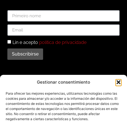
Lin e acepto
política de privacidade
Subscribirse
Subscríbete ao noso
Gestionar consentimiento
boletín
Para ofrecer las mejores experiencias, utilizamos tecnologías como las
cookies para almacenar y/o acceder a la información del dispositivo. El
Mantente informado das últimas novidades e
consentimiento de estas tecnologías nos permitirá procesar datos como
el comportamiento de navegación o las identificaciones únicas en este
actividades do municipio. Subscríbete agora e
sitio. No consentir o retirar el consentimiento, puede afectar
recibe no teu enderezo electrónico toda a
negativamente a ciertas características y funciones.
información sobre Redondela