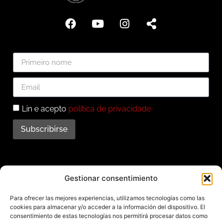
Lin e acepto
política de privacidade
Subscribirse
Subscríbete ao noso
Gestionar consentimiento
boletín
Para ofrecer las mejores experiencias, utilizamos tecnologías como las
cookies para almacenar y/o acceder a la información del dispositivo. El
Mantente informado das últimas novidades e
consentimiento de estas tecnologías nos permitirá procesar datos como