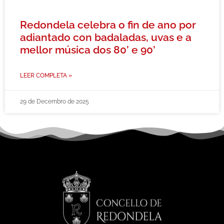
Redondela celebra o fin de ano por
adiantado con badaladas, uvas e a
mellor música dos 80’ e 90’
LEER COMPLETA »
29 de Decembro de 2025