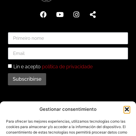
Lin e acepto
política de privacidade
Subscribirse
Subscríbete ao noso
Gestionar consentimiento
boletín
Para ofrecer las mejores experiencias, utilizamos tecnologías como las
cookies para almacenar y/o acceder a la información del dispositivo. El
Mantente informado das últimas novidades e
consentimiento de estas tecnologías nos permitirá procesar datos como