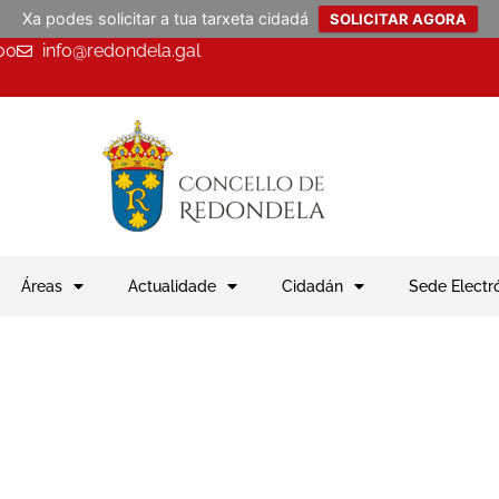
Xa podes solicitar a tua tarxeta cidadá
SOLICITAR AGORA
00
info@redondela.gal
Áreas
Actualidade
Cidadán
Sede Electr