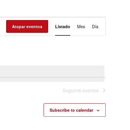
Navegación
Atopar eventos
Listado
Mes
Día
de
vistas
de
Evento
Seguinte
eventos
Subscribe to calendar