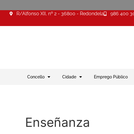
R/Alfonso XII, nº 2 - 36800 - Redondela
986 400 3
Concello
Cidade
Emprego Público
Enseñanza