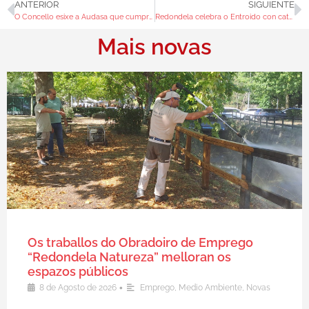
ANTERIOR
SIGUIENTE
O Concello esixe a Audasa que cumpra co proxecto de reposicións en Chapela
Redondela celebra o Entroido con catro días de “festa rachada”
Mais novas
Os traballos do Obradoiro de Emprego
“Redondela Natureza” melloran os
espazos públicos
•
8 de Agosto de 2026
Emprego
,
Medio Ambiente
,
Novas