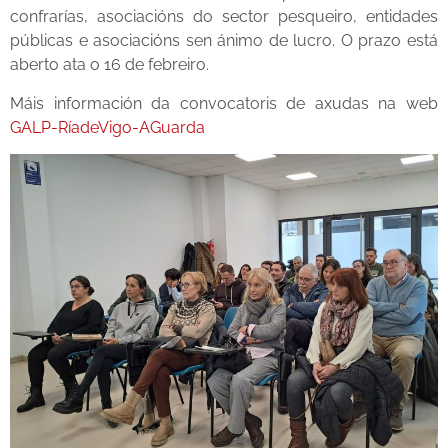
confrarías, asociacións do sector pesqueiro, entidades
públicas e asociacións sen ánimo de lucro. O prazo está
aberto ata o 16 de febreiro.
Máis información da convocatoris de axudas na web
GALP-RíadeVigo-AGuarda