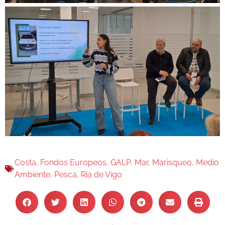
Costa
,
Fondos Europeos
,
GALP
,
Mar
,
Marisqueo
,
Medio
Ambiente
,
Pesca
,
Ría de Vigo