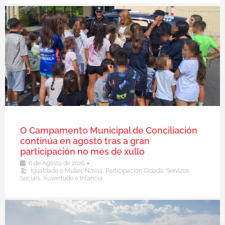
O Campamento Municipal de Conciliación
continúa en agosto tras a gran
participación no mes de xullo
•
6 de Agosto de 2026
Igualdade e Muller
,
Novas
,
Participación Cidadá
,
Servizos
Sociais
,
Xuventude e Infancia