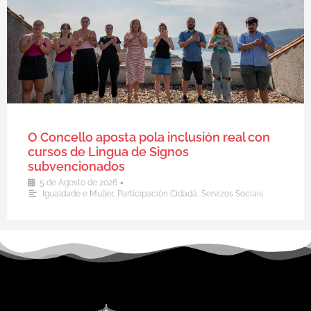
O Concello aposta pola inclusión real con
cursos de Lingua de Signos
subvencionados
•
5 de Agosto de 2026
Igualdade e Muller
,
Participación Cidadá
,
Servizos Sociais