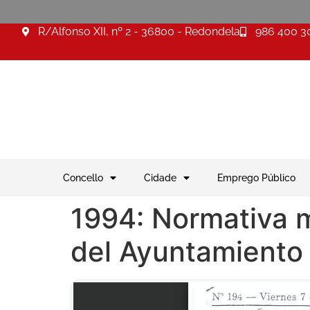
R/Alfonso XII, nº 2 - 36800 - Redondela
986 400 3
Concello
Cidade
Emprego Público
1994: Normativa mu
del Ayuntamiento