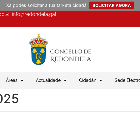
Xa podes solicitar a tua tarxeta cidadá
SOLICITAR AGORA
00
info@redondela.gal
Áreas
Actualidade
Cidadán
Sede Electr
025