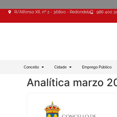
R/Alfonso XII, nº 2 - 36800 - Redondela
986 400 3
Concello
Cidade
Emprego Público
Analítica marzo 2