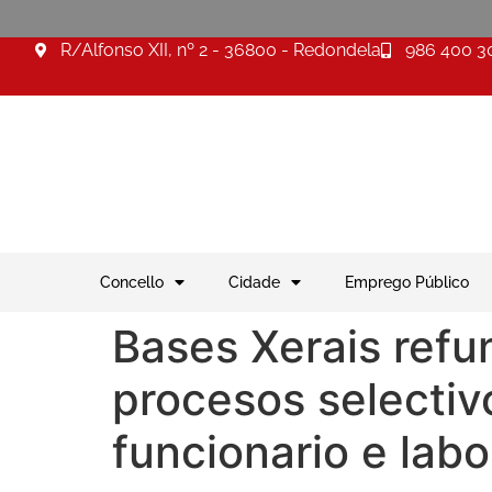
R/Alfonso XII, nº 2 - 36800 - Redondela
986 400 3
Concello
Cidade
Emprego Público
Bases Xerais refu
procesos selectiv
funcionario e labo