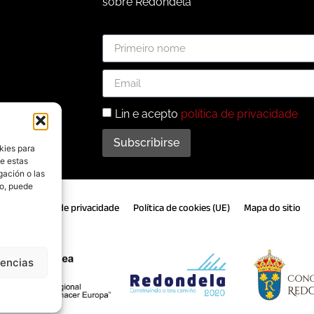
sobre Redondela
Lin e acepto
política de privacidade
Subscribirse
kies para
de estas
gación o las
to, puede
gal
Política de privacidade
Política de cookies (UE)
Mapa do sitio
rencias