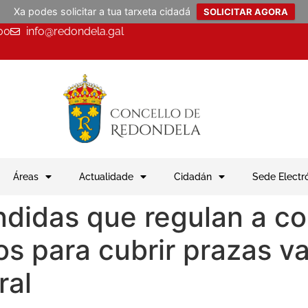
Xa podes solicitar a tua tarxeta cidadá
SOLICITAR AGORA
00
info@redondela.gal
Áreas
Actualidade
Cidadán
Sede Electr
ndidas que regulan a c
os para cubrir prazas v
ral