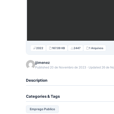
2022
167.09 KB
2447
1 Arquivos
jjimenez
Published 20 de Novembro de 2023 · Updated 26 de N
Description
Categories & Tags
Emprego Publico