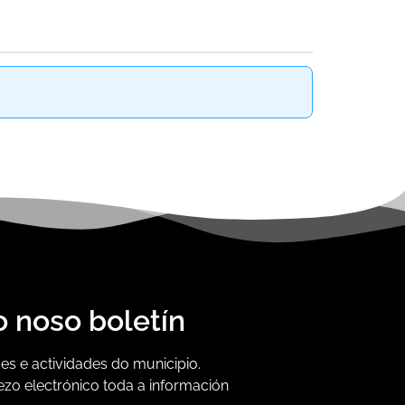
o noso boletín
s e actividades do municipio.
ezo electrónico toda a información