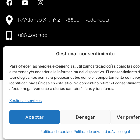
R/Alfonso XII, nº 2 - 36800 - Redondela
986 400 300
info@redondela.gal
Gestionar consentimiento
Para ofrecer las mejores experiencias, utilizamos tecnologías como las coo
almacenar y/o acceder a la información del dispositivo. El consentimiento 
tecnologías nos permitirá procesar datos como el comportamiento de nave
identificaciones únicas en este sitio. No consentir o retirar el consentimien
afectar negativamente a ciertas características y funciones.
Aviso le
Xestionar servizos
Aceptar
Denegar
Ver prefe
Política de cookies
Política de privacidad
Aviso legal