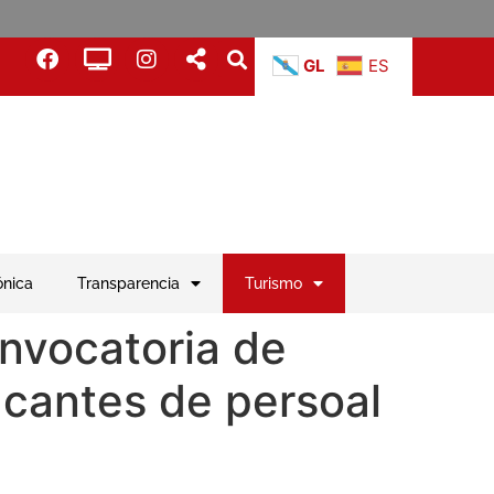
GL
ES
ónica
Transparencia
Turismo
onvocatoria de
acantes de persoal