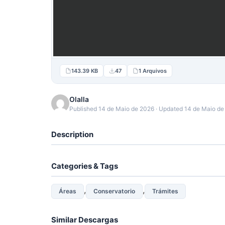
143.39 KB
47
1 Arquivos
Olalla
Published 14 de Maio de 2026 · Updated 14 de Maio d
Description
Categories & Tags
,
,
Áreas
Conservatorio
Trámites
Similar Descargas