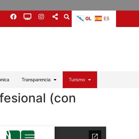
GL
ES
ónica
Transparencia
Turismo
esional (con