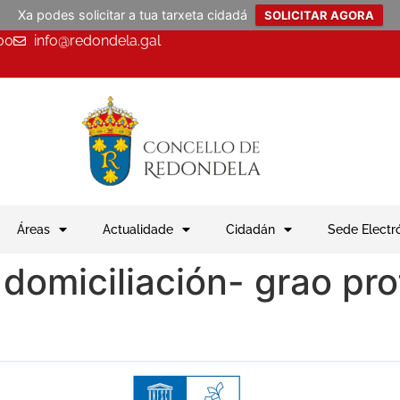
Xa podes solicitar a tua tarxeta cidadá
SOLICITAR AGORA
00
info@redondela.gal
Áreas
Actualidade
Cidadán
Sede Electr
miciliación- grao prof