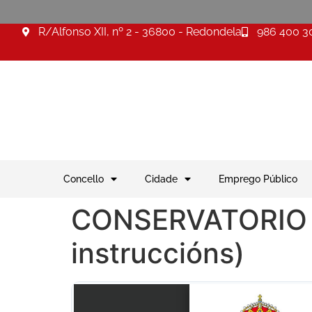
R/Alfonso XII, nº 2 - 36800 - Redondela
986 400 3
Concello
Cidade
Emprego Público
CONSERVATORIO do
instruccións)