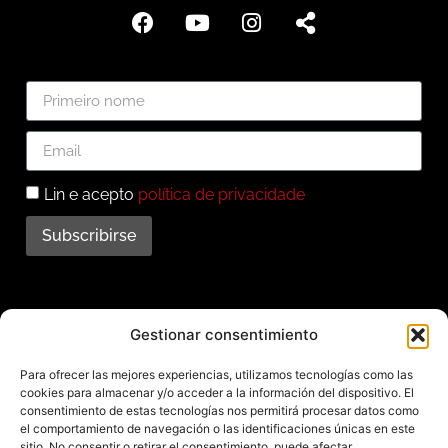
Lin e acepto
política de privacidade
Subscribirse
Subscríbete ao noso
Gestionar consentimiento
boletín
Para ofrecer las mejores experiencias, utilizamos tecnologías como las
cookies para almacenar y/o acceder a la información del dispositivo. El
Mantente informado das últimas novidades e
consentimiento de estas tecnologías nos permitirá procesar datos como
el comportamiento de navegación o las identificaciones únicas en este
actividades do municipio. Subscríbete agora e
sitio. No consentir o retirar el consentimiento, puede afectar