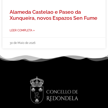
Alameda Castelao e Paseo da
Xunqueira, novos Espazos Sen Fume
LEER COMPLETA »
30 de Maio de 2026