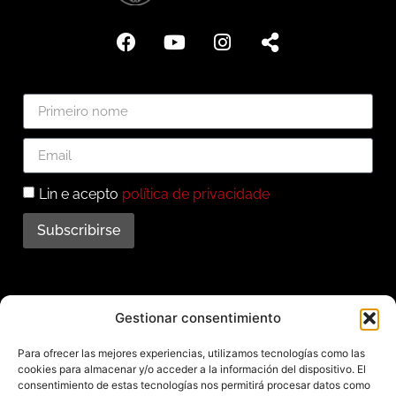
Lin e acepto
política de privacidade
Subscribirse
Subscríbete ao noso
Gestionar consentimiento
boletín
Para ofrecer las mejores experiencias, utilizamos tecnologías como las
cookies para almacenar y/o acceder a la información del dispositivo. El
Mantente informado das últimas novidades e
consentimiento de estas tecnologías nos permitirá procesar datos como