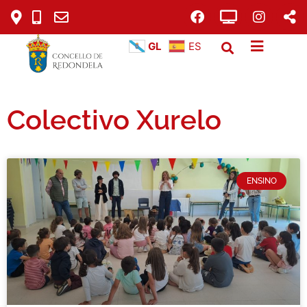
GL
ES
Colectivo Xurelo
ENSINO