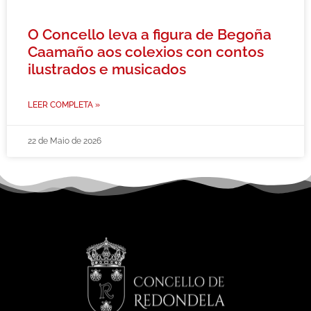
O Concello leva a figura de Begoña
Caamaño aos colexios con contos
ilustrados e musicados
LEER COMPLETA »
22 de Maio de 2026