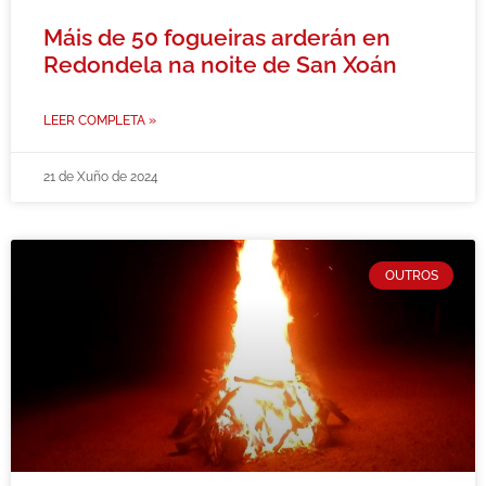
Máis de 50 fogueiras arderán en
Redondela na noite de San Xoán
LEER COMPLETA »
21 de Xuño de 2024
OUTROS