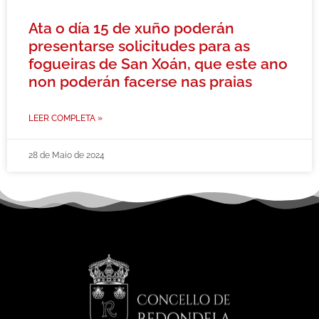
Ata o día 15 de xuño poderán
presentarse solicitudes para as
fogueiras de San Xoán, que este ano
non poderán facerse nas praias
LEER COMPLETA »
28 de Maio de 2024