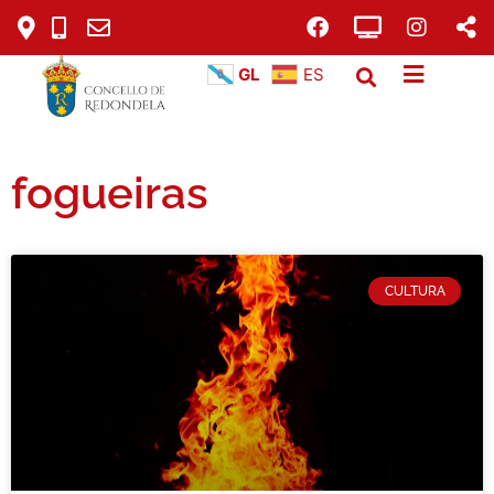
GL
ES
fogueiras
CULTURA