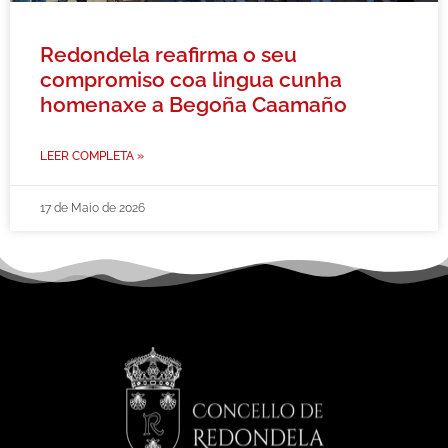
Redondela reafirma o seu
compromiso coa lingua cunha
homenaxe a Begoña Caamaño
LEER COMPLETA »
17 de Maio de 2026