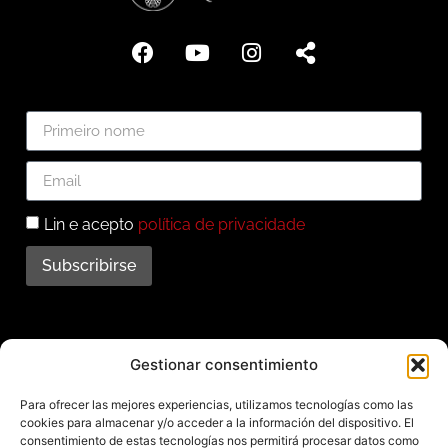
Lin e acepto
política de privacidade
Subscribirse
Subscríbete ao noso
Gestionar consentimiento
boletín
Para ofrecer las mejores experiencias, utilizamos tecnologías como las
cookies para almacenar y/o acceder a la información del dispositivo. El
Mantente informado das últimas novidades e
consentimiento de estas tecnologías nos permitirá procesar datos como