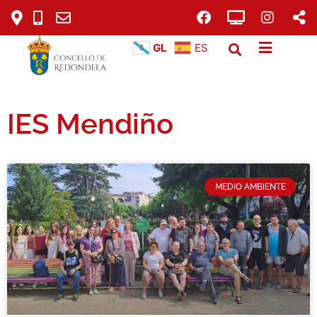
GL
ES
IES Mendiño
MEDIO AMBIENTE