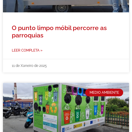
O punto limpo móbil percorre as
parroquias
LEER COMPLETA »
11 de Xaneiro de 2025
MEDIO AMBIENTE