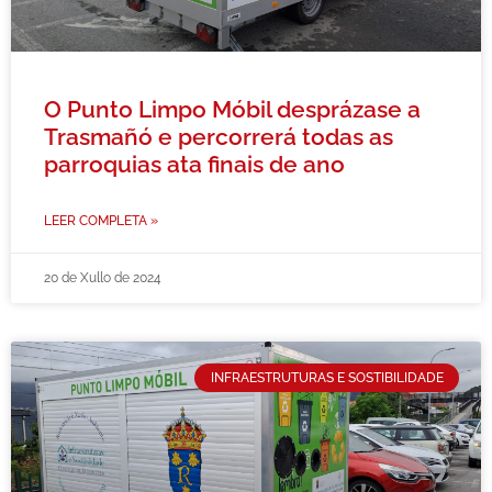
O Punto Limpo Móbil desprázase a
Trasmañó e percorrerá todas as
parroquias ata finais de ano
LEER COMPLETA »
20 de Xullo de 2024
INFRAESTRUTURAS E SOSTIBILIDADE