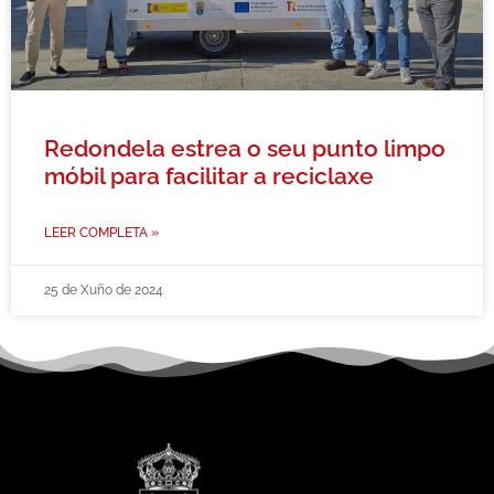
Redondela estrea o seu punto limpo
móbil para facilitar a reciclaxe
LEER COMPLETA »
25 de Xuño de 2024