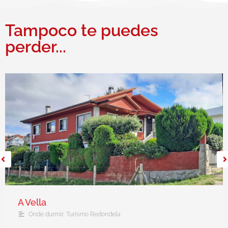
Tampoco te puedes
perder...
A Vella
Onde durmir
,
Turismo Redondela