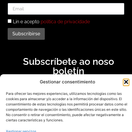
Lin e acepto
política de privacidade
Subscribirse
Subscríbete ao noso
boletín
Gestionar consentimiento
Mantente informado das últimas novidades e
actividades do municipio. Subscríbete agora e
Para ofrecer las mejores experiencias, utilizamos tecnologías como las
recibe no teu enderezo electrónico toda a
cookies para almacenar y/o acceder a la información del dispositivo. El
consentimiento de estas tecnologías nos permitirá procesar datos como el
información sobre Redondela
comportamiento de navegación o las identificaciones únicas en este sitio.
No consentir o retirar el consentimiento, puede afectar negativamente a
ciertas características y funciones.
Xestionar servizos