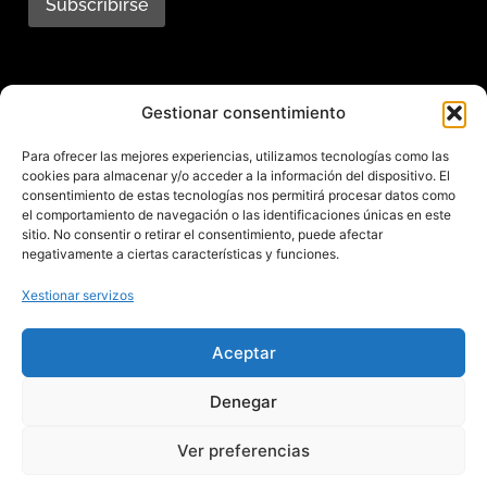
Subscribirse
Subscríbete ao noso
Gestionar consentimiento
boletín
Para ofrecer las mejores experiencias, utilizamos tecnologías como las
cookies para almacenar y/o acceder a la información del dispositivo. El
Mantente informado das últimas novidades e
consentimiento de estas tecnologías nos permitirá procesar datos como
el comportamiento de navegación o las identificaciones únicas en este
actividades do municipio. Subscríbete agora e
sitio. No consentir o retirar el consentimiento, puede afectar
recibe no teu enderezo electrónico toda a
negativamente a ciertas características y funciones.
información sobre Redondela
Xestionar servizos
Aceptar
Aviso legal – Política de privacidad – Cookies – Mapa web
Denegar
Ver preferencias