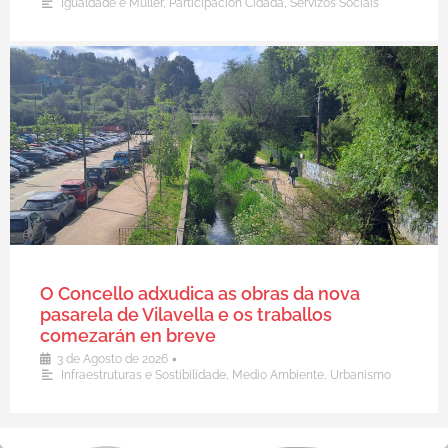
Igualdade e Muller
,
Participación Cidadá
,
Servizos Sociais
O Concello adxudica as obras da nova
pasarela de Vilavella e os traballos
comezarán en breve
•
3 de Agosto de 2026
Infraestruturas e Sostibilidade
,
Medio Ambiente
,
Urbanismo