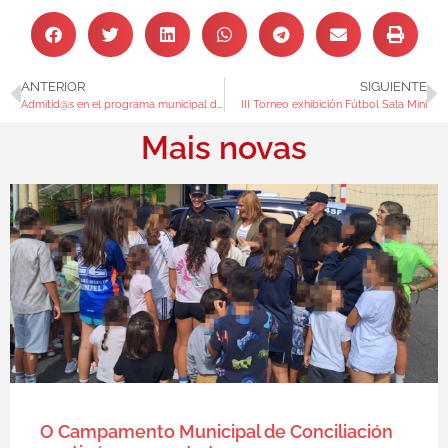
ANTERIOR
SIGUIENTE
Admitid@s en el programa municipal de conciliación 2019 Convocatoria Verano
III Torneo exhibición Fútbol Sala Mini
Mais novas
O Campamento Municipal de Conciliación