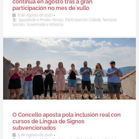
continúa en agosto tras a gran
participación no mes de xullo
•
6 de Agosto de 2026
Igualdade e Muller
,
Novas
,
Participación Cidadá
,
Servizos
Sociais
,
Xuventude e Infancia
O Concello aposta pola inclusión real con
cursos de Lingua de Signos
subvencionados
•
5 de Agosto de 2026