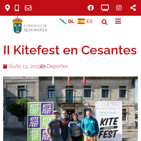
GL
ES
II Kitefest en Cesantes
Xuño 13, 2019
Deportes