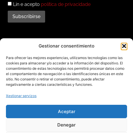
Lin e acepto
política de privacidade
Subscribirse
Subscríbete ao noso
Gestionar consentimiento
boletín
Para ofrecer las mejores experiencias, utilizamos tecnologías como las
cookies para almacenar y/o acceder a la información del dispositivo. El
Mantente informado das últimas novidades e
consentimiento de estas tecnologías nos permitirá procesar datos como
el comportamiento de navegación o las identificaciones únicas en este
actividades do municipio. Subscríbete agora e
sitio. No consentir o retirar el consentimiento, puede afectar
recibe no teu enderezo electrónico toda a
negativamente a ciertas características y funciones.
información sobre Redondela
Xestionar servizos
Aceptar
Aviso legal – Política de privacidad – Cookies – Mapa web
Denegar