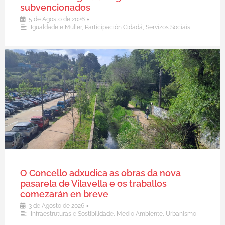
subvencionados
•
5 de Agosto de 2026
Igualdade e Muller
,
Participación Cidadá
,
Servizos Sociais
O Concello adxudica as obras da nova
pasarela de Vilavella e os traballos
comezarán en breve
•
3 de Agosto de 2026
Infraestruturas e Sostibilidade
,
Medio Ambiente
,
Urbanismo