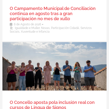
O Campamento Municipal de Conciliación
continúa en agosto tras a gran
participación no mes de xullo
•
6 de Agosto de 2026
Igualdade e Muller
,
Novas
,
Participación Cidadá
,
Servizos
Sociais
,
Xuventude e Infancia
O Concello aposta pola inclusión real con
cursos de Lingua de Signos