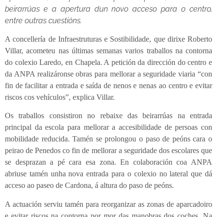
beirarrúas e a apertura dun novo acceso para o centro,
entre outras cuestións.
A concellería de Infraestruturas e Sostibilidade, que dirixe Roberto
Villar, acometeu nas últimas semanas varios traballos na contorna
do colexio Laredo, en Chapela. A petición da dirección do centro e
da ANPA realizáronse obras para mellorar a seguridade viaria “con
fin de facilitar a entrada e saída de nenos e nenas ao centro e evitar
riscos cos vehículos”, explica Villar.
Os traballos consistiron no rebaixe das beirarrúas na entrada
principal da escola para mellorar a accesibilidade de persoas con
mobilidade reducida. Tamén se prolongou o paso de peóns cara o
peirao de Penedos co fin de mellorar a seguridade dos escolares que
se desprazan a pé cara esa zona. En colaboración coa ANPA
abriuse tamén unha nova entrada para o colexio no lateral que dá
acceso ao paseo de Cardona, á altura do paso de peóns.
A actuación serviu tamén para reorganizar as zonas de aparcadoiro
e evitar riscos na contorna por mor das manobras dos coches. Na