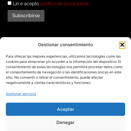
Lin e acepto
política de privacidade
Subscribirse
Subscríbete ao noso
Gestionar consentimiento
boletín
Para ofrecer las mejores experiencias, utilizamos tecnologías como las
cookies para almacenar y/o acceder a la información del dispositivo. El
Mantente informado das últimas novidades e
consentimiento de estas tecnologías nos permitirá procesar datos como
el comportamiento de navegación o las identificaciones únicas en este
actividades do municipio. Subscríbete agora e
sitio. No consentir o retirar el consentimiento, puede afectar
recibe no teu enderezo electrónico toda a
negativamente a ciertas características y funciones.
información sobre Redondela
Xestionar servizos
Aceptar
Aviso legal – Política de privacidad – Cookies – Mapa web
Denegar