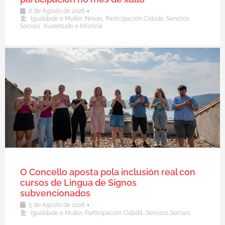
•
6 de Agosto de 2026
Igualdade e Muller
,
Novas
,
Participación Cidadá
,
Servizos
Sociais
,
Xuventude e Infancia
O Concello aposta pola inclusión real con
cursos de Lingua de Signos
subvencionados
•
5 de Agosto de 2026
Igualdade e Muller
,
Participación Cidadá
,
Servizos Sociais