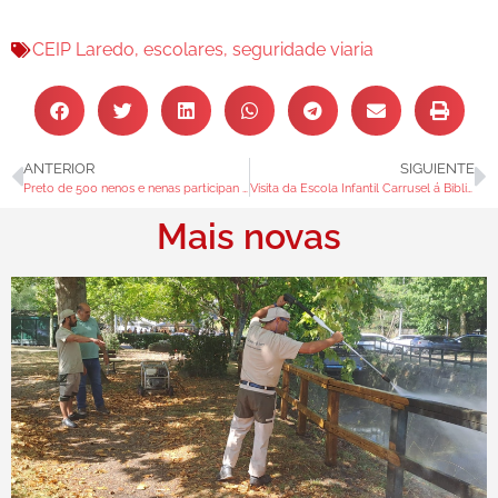
CEIP Laredo
,
escolares
,
seguridade viaria
ANTERIOR
SIGUIENTE
Preto de 500 nenos e nenas participan nos campamentos de Conciliación de Verán
Visita da Escola Infantil Carrusel á Biblioteca de Redondela
Mais novas