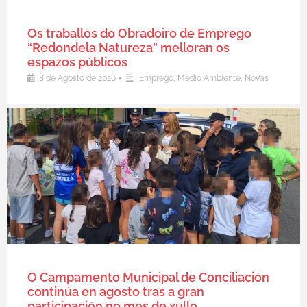
Os traballos do Obradoiro de Emprego
“Redondela Natureza” melloran os
espazos públicos
•
8 de Agosto de 2026
Emprego
,
Medio Ambiente
,
Novas
O Campamento Municipal de Conciliación
continúa en agosto tras a gran
participación no mes de xullo