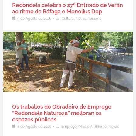
Redondela celebra o 27º Entroido de Verán
ao ritmo de Ráfaga e Monolius Dop
•
9 de Agosto de 2026
Cultura
,
Novas
,
Turismo
Os traballos do Obradoiro de Emprego
“Redondela Natureza” melloran os
espazos públicos
•
8 de Agosto de 2026
Emprego
,
Medio Ambiente
,
Novas