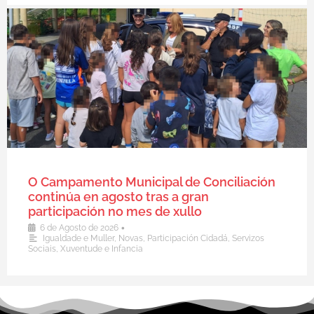
O Campamento Municipal de Conciliación
continúa en agosto tras a gran
participación no mes de xullo
•
6 de Agosto de 2026
Igualdade e Muller
,
Novas
,
Participación Cidadá
,
Servizos
Sociais
,
Xuventude e Infancia