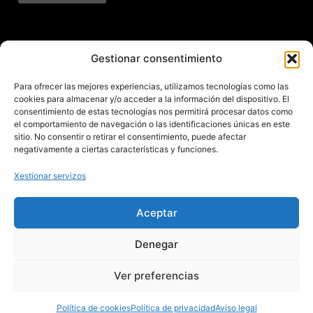
Subscríbete ao noso
Gestionar consentimiento
boletín
Para ofrecer las mejores experiencias, utilizamos tecnologías como las
cookies para almacenar y/o acceder a la información del dispositivo. El
Mantente informado das últimas novidades e
consentimiento de estas tecnologías nos permitirá procesar datos como
el comportamiento de navegación o las identificaciones únicas en este
actividades do municipio. Subscríbete agora e
sitio. No consentir o retirar el consentimiento, puede afectar
recibe no teu enderezo electrónico toda a
negativamente a ciertas características y funciones.
información sobre Redondela
Xestionar servizos
Aceptar
Aviso legal – Política de privacidad – Cookies – Mapa web
Denegar
Ver preferencias
Política de cookies
Política de privacidad
Aviso legal