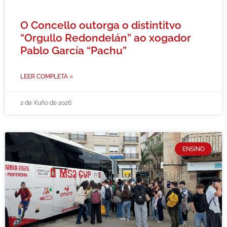
O Concello outorga o distintitvo
“Orgullo Redondelán” ao xogador
Pablo García “Pachu”
LEER COMPLETA »
2 de Xuño de 2026
ENSINO