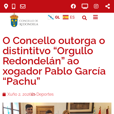
GL
ES
O Concello outorga o
distintitvo “Orgullo
Redondelán” ao
xogador Pablo García
“Pachu”
Xuño 2, 2026
Deportes