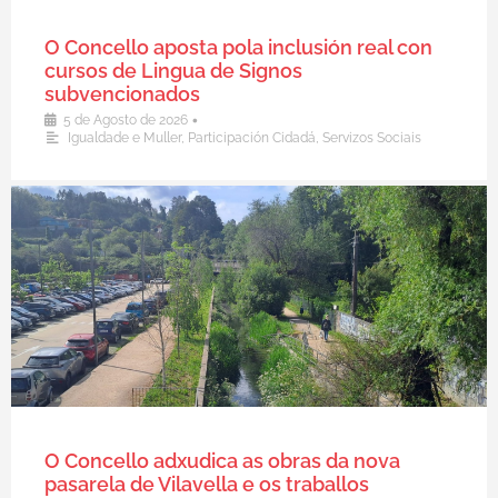
O Concello aposta pola inclusión real con
cursos de Lingua de Signos
subvencionados
•
5 de Agosto de 2026
Igualdade e Muller
,
Participación Cidadá
,
Servizos Sociais
O Concello adxudica as obras da nova
pasarela de Vilavella e os traballos