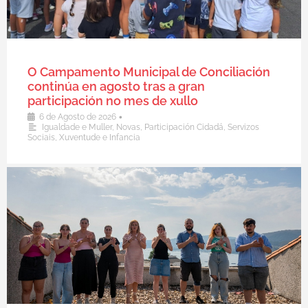
O Campamento Municipal de Conciliación
continúa en agosto tras a gran
participación no mes de xullo
•
6 de Agosto de 2026
Igualdade e Muller
,
Novas
,
Participación Cidadá
,
Servizos
Sociais
,
Xuventude e Infancia