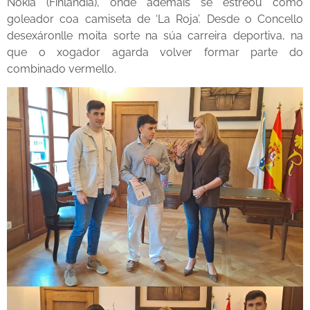
Nokia (Finlandia), onde ademais se estreou como
goleador coa camiseta de ‘La Roja’. Desde o Concello
desexáronlle moita sorte na súa carreira deportiva, na
que o xogador agarda volver formar parte do
combinado vermello.