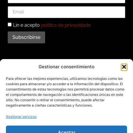
Lin e acepto
política de privacidade
Subscribirse
Subscríbete ao noso
Gestionar consentimiento
boletín
Para ofrecer las mejores experiencias, utilizamos tecnologías como las
cookies para almacenar y/o acceder a la información del dispositivo. El
Mantente informado das últimas novidades e
consentimiento de estas tecnologías nos permitirá procesar datos como
el comportamiento de navegación o las identificaciones únicas en este
actividades do municipio. Subscríbete agora e
sitio. No consentir o retirar el consentimiento, puede afectar
recibe no teu enderezo electrónico toda a
negativamente a ciertas características y funciones.
información sobre Redondela
Xestionar servizos
Aceptar