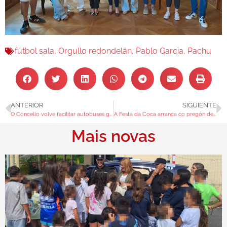
fútbol sala
,
Orgullo redondelán
,
Pablo Garcia
,
Pachu
ANTERIOR
SIGUIENTE
O Concello volve facilitar autobuses gratuítos ao alumnado que se traslada á PAU en Vigo
A Festa da Coca arranca co pregón de Carla Abad e a homenaxe a quen mantén viva a tradición
Mais novas