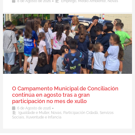
•
8 de Agosto de 2026
Emprego
,
Medio Ambiente
,
Novas
O Campamento Municipal de Conciliación
continúa en agosto tras a gran
participación no mes de xullo
•
6 de Agosto de 2026
Igualdade e Muller
,
Novas
,
Participación Cidadá
,
Servizos
Sociais
,
Xuventude e Infancia