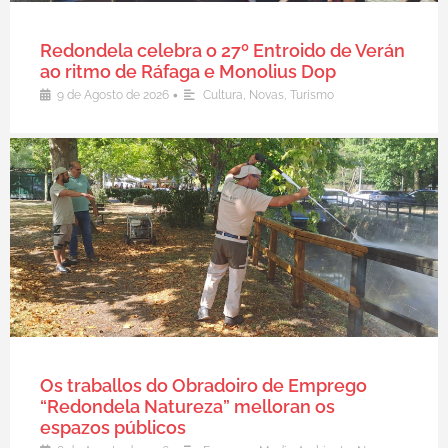
Redondela celebra o 27º Entroido de Verán
ao ritmo de Ráfaga e Monolius Dop
•
9 de Agosto de 2026
Cultura
,
Novas
,
Turismo
Os traballos do Obradoiro de Emprego
“Redondela Natureza” melloran os
espazos públicos