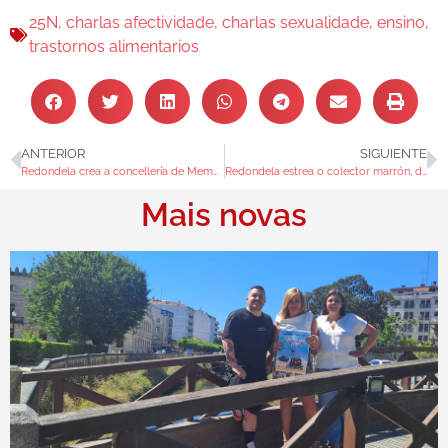
25N
,
charlas afectividade
,
charlas sexualidade
,
ensino
,
trastornos alimentarios
ANTERIOR
SIGUIENTE
Redondela crea a concellería de Memoria Democrática
Redondela estrea o colector marrón, de uso exclusivo para residuos orgánicos
Mais novas