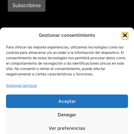
Subscribirse
Subscríbete ao noso
Gestionar consentimiento
boletín
Para ofrecer las mejores experiencias, utilizamos tecnologías como las
cookies para almacenar y/o acceder a la información del dispositivo. El
Mantente informado das últimas novidades e
consentimiento de estas tecnologías nos permitirá procesar datos como
el comportamiento de navegación o las identificaciones únicas en este
actividades do municipio. Subscríbete agora e
sitio. No consentir o retirar el consentimiento, puede afectar
recibe no teu enderezo electrónico toda a
negativamente a ciertas características y funciones.
información sobre Redondela
Xestionar servizos
Aceptar
Aviso legal – Política de privacidad – Cookies – Mapa web
Denegar
Ver preferencias