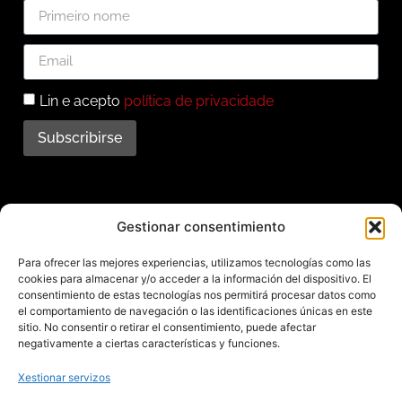
Lin e acepto
política de privacidade
Subscribirse
Subscríbete ao noso
Gestionar consentimiento
boletín
Para ofrecer las mejores experiencias, utilizamos tecnologías como las
cookies para almacenar y/o acceder a la información del dispositivo. El
Mantente informado das últimas novidades e
consentimiento de estas tecnologías nos permitirá procesar datos como
el comportamiento de navegación o las identificaciones únicas en este
actividades do municipio. Subscríbete agora e
sitio. No consentir o retirar el consentimiento, puede afectar
recibe no teu enderezo electrónico toda a
negativamente a ciertas características y funciones.
información sobre Redondela
Xestionar servizos