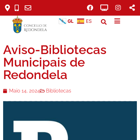
GL
ES
Aviso-Bibliotecas
Municipais de
Redondela
Maio 14, 2024
Bibliotecas