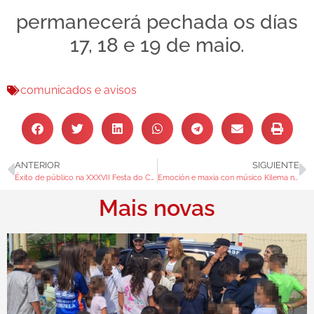
permanecerá pechada os días
17, 18 e 19 de maio.
comunicados e avisos
ANTERIOR
SIGUIENTE
Éxito de público na XXXVII Festa do Choco coa mellor gastronomía, música e humor
Emoción e maxia con músico Kilema na Biblioteca Xela Arias
Mais novas