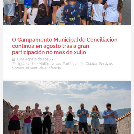
O Campamento Municipal de Conciliación
continúa en agosto tras a gran
participación no mes de xullo
•
6 de Agosto de 2026
Igualdade e Muller
,
Novas
,
Participación Cidadá
,
Servizos
Sociais
,
Xuventude e Infancia