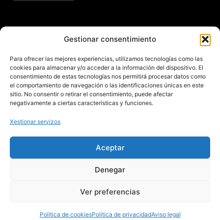
Subscríbete ao noso
Gestionar consentimiento
boletín
Para ofrecer las mejores experiencias, utilizamos tecnologías como las
cookies para almacenar y/o acceder a la información del dispositivo. El
Mantente informado das últimas novidades e
consentimiento de estas tecnologías nos permitirá procesar datos como
el comportamiento de navegación o las identificaciones únicas en este
actividades do municipio. Subscríbete agora e
sitio. No consentir o retirar el consentimiento, puede afectar
recibe no teu enderezo electrónico toda a
negativamente a ciertas características y funciones.
información sobre Redondela
Xestionar servizos
Aceptar
Aviso legal – Política de privacidad – Cookies – Mapa web
Denegar
Ver preferencias
Política de cookies
Política de privacidad
Aviso legal