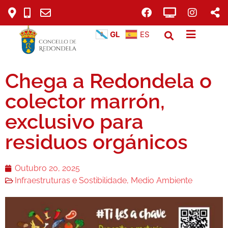
GL
ES
Chega a Redondela o
colector marrón,
exclusivo para
residuos orgánicos
Outubro 20, 2025
Infraestruturas e Sostibilidade
,
Medio Ambiente