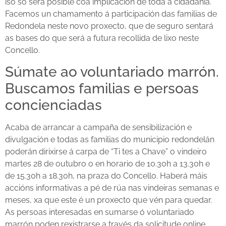
iso só será posible coa implicación de toda a cidadanía.
Facemos un chamamento á participación das familias de
Redondela neste novo proxecto, que de seguro sentará
as bases do que será a futura recollida de lixo neste
Concello.
Súmate ao voluntariado marrón.
Buscamos familias e persoas
concienciadas
Acaba de arrancar a campaña de sensibilización e
divulgación e todas as familias do municipio redondelán
poderán dirixirse á carpa de “Ti tes a Chave” o vindeiro
martes 28 de outubro o en horario de 10.30h a 13.30h e
de 15.30h a 18.30h, na praza do Concello. Haberá máis
accións informativas a pé de rúa nas vindeiras semanas e
meses, xa que este é un proxecto que vén para quedar.
As persoas interesadas en sumarse ó voluntariado
marrón poden rexistrarse a través da solicitude online