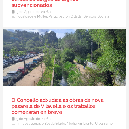
subvencionados
•
5 de Agosto de 2026
Igualdade e Muller
,
Participación Cidadá
,
Servizos Sociais
O Concello adxudica as obras da nova
pasarela de Vilavella e os traballos
comezarán en breve
•
3 de Agosto de 2026
Infraestruturas e Sostibilidade
,
Medio Ambiente
,
Urbanismo