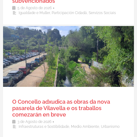
subvencionados
•
5 de Agosto de 2026
Igualdade e Muller
,
Participación Cidadá
,
Servizos Sociais
O Concello adxudica as obras da nova
pasarela de Vilavella e os traballos
comezarán en breve
•
3 de Agosto de 2026
Infraestruturas e Sostibilidade
,
Medio Ambiente
,
Urbanismo