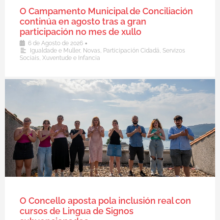
O Campamento Municipal de Conciliación
continúa en agosto tras a gran
participación no mes de xullo
•
6 de Agosto de 2026
Igualdade e Muller
,
Novas
,
Participación Cidadá
,
Servizos
Sociais
,
Xuventude e Infancia
O Concello aposta pola inclusión real con
cursos de Lingua de Signos