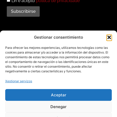
Lin e acepto
política de privacidade
Subscribirse
Subscríbete ao noso
Gestionar consentimiento
boletín
Para ofrecer las mejores experiencias, utilizamos tecnologías como las
cookies para almacenar y/o acceder a la información del dispositivo. El
Mantente informado das últimas novidades e
consentimiento de estas tecnologías nos permitirá procesar datos como
el comportamiento de navegación o las identificaciones únicas en este
actividades do municipio. Subscríbete agora e
sitio. No consentir o retirar el consentimiento, puede afectar
recibe no teu enderezo electrónico toda a
negativamente a ciertas características y funciones.
información sobre Redondela
Xestionar servizos
Aceptar
Aviso legal – Política de privacidad – Cookies – Mapa web
Denegar