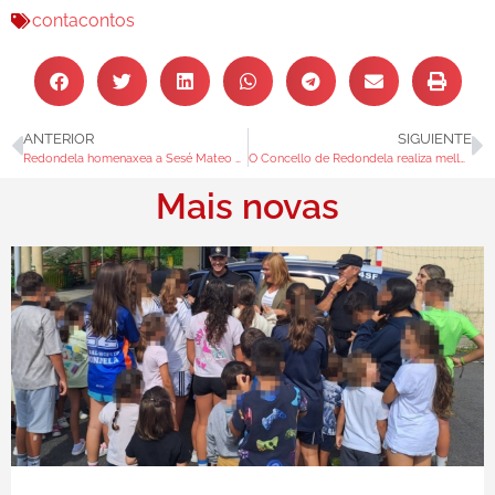
contacontos
ANTERIOR
SIGUIENTE
Redondela homenaxea a Sesé Mateo no IV Premio de Xornalismo Ético
O Concello de Redondela realiza melloras nos camiños das parroquias
Mais novas