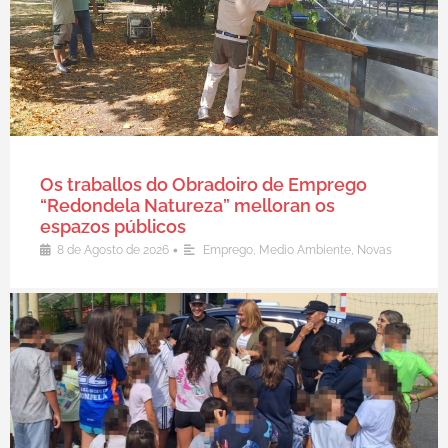
Os traballos do Obradoiro de Emprego
“Redondela Natureza” melloran os
espazos públicos
•
8 de Agosto de 2026
Emprego
,
Medio Ambiente
,
Novas