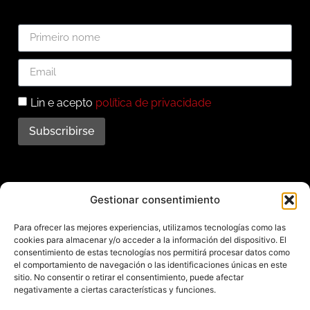
Lin e acepto
política de privacidade
Subscribirse
Subscríbete ao noso
Gestionar consentimiento
boletín
Para ofrecer las mejores experiencias, utilizamos tecnologías como las
cookies para almacenar y/o acceder a la información del dispositivo. El
Mantente informado das últimas novidades e
consentimiento de estas tecnologías nos permitirá procesar datos como
el comportamiento de navegación o las identificaciones únicas en este
actividades do municipio. Subscríbete agora e
sitio. No consentir o retirar el consentimiento, puede afectar
recibe no teu enderezo electrónico toda a
negativamente a ciertas características y funciones.
información sobre Redondela