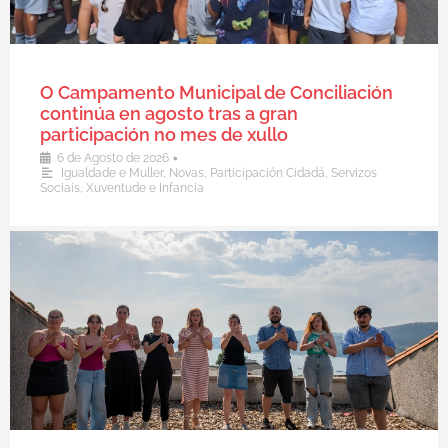
O Campamento Municipal de Conciliación
continúa en agosto tras a gran
participación no mes de xullo
•
6 de Agosto de 2026
Igualdade e Muller
,
Novas
,
Participación Cidadá
,
Servizos
Sociais
,
Xuventude e Infancia