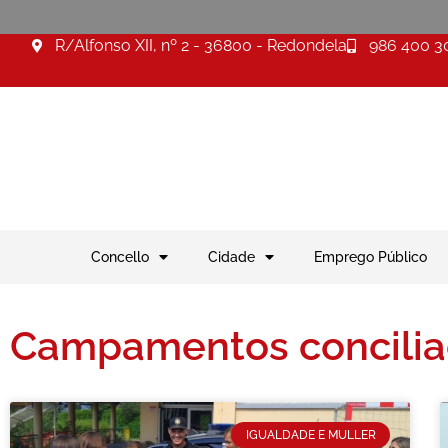
R/Alfonso XII, nº 2 - 36800 - Redondela
986 400 3
Concello
Cidade
Emprego Público
Campamentos concilia
IGUALDADE E MULLER