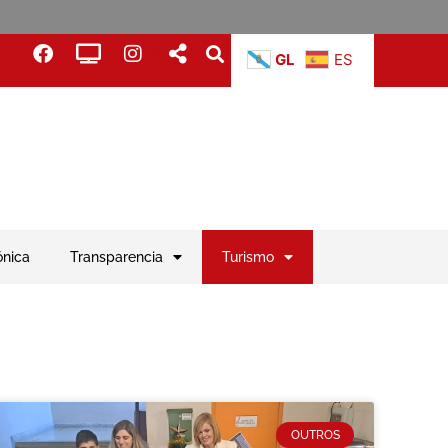
GL
ES
ónica
Transparencia
Turismo
OUTROS