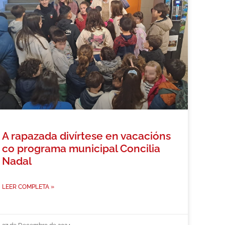
A rapazada divírtese en vacacións
co programa municipal Concilia
Nadal
LEER COMPLETA »