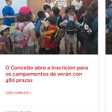
O Concello abre a inscrición para
os campamentos de verán con
480 prazas
LEER COMPLETA »