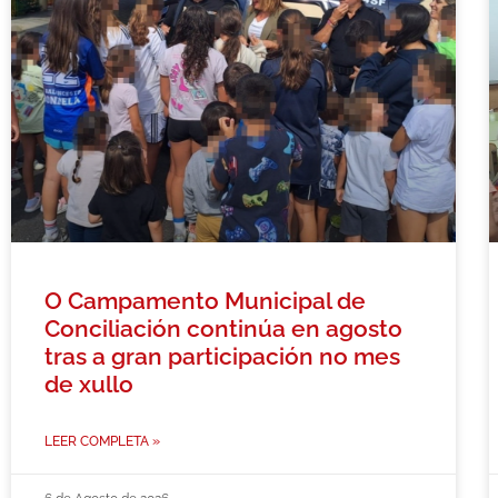
O Campamento Municipal de
Conciliación continúa en agosto
tras a gran participación no mes
de xullo
LEER COMPLETA »