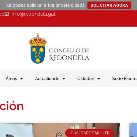
Xa podes solicitar a tua tarxeta cidadá
SOLICITAR AGORA
00
info@redondela.gal
Áreas
Actualidade
Cidadán
Sede Electr
ción
IGUALDADE E MULLER