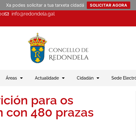
Xa podes solicitar a tua tarxeta cidadá
SOLICITAR AGORA
00
info@redondela.gal
Áreas
Actualidade
Cidadán
Sede Electr
ición para os
 con 480 prazas