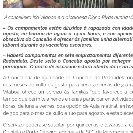
A concelleira Iria Vilaboa e a alcaldesa Digna Rivas nunha 
– Os campamentos están dirixidos á rapazada con idade
agosto, en horario de 09:00 a 14:00 horas, e con opció
obxectivo do Concello é ofrecer ás familias unha alternativ
laboral durante as vacacións escolares.
– Haberá campamentos en sete emprazamentos diferentes: 
Redondela. Deste xeito o Concello aposta por achegar 
parroquias. O prazo de inscrición estará aberto do 11 ao 
A Concellería de Igualdade do Concello de Redondela or
nos meses de xullo e agosto para nenos e nenas de 3 a 12 
Vilaboa ofrece un servizo ás familias “que favorece a co
tempo que permite a nenos e nenas participar en actividades
horas, de luns a venres, coa opción de Aula matinal, en ho
de 300 para o mes de xullo e 180 para agosto, e establéce
O servizo poderase solicitar por quincenas e levarase a 
Quintela e Porto Cabeiro, ademais da SLC de Reboreda e n