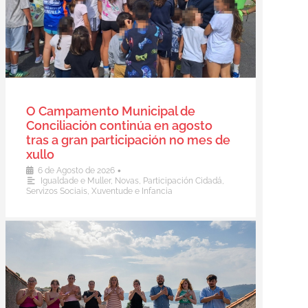
O Campamento Municipal de
Conciliación continúa en agosto
tras a gran participación no mes de
xullo
•
6 de Agosto de 2026
Igualdade e Muller
,
Novas
,
Participación Cidadá
,
Servizos Sociais
,
Xuventude e Infancia