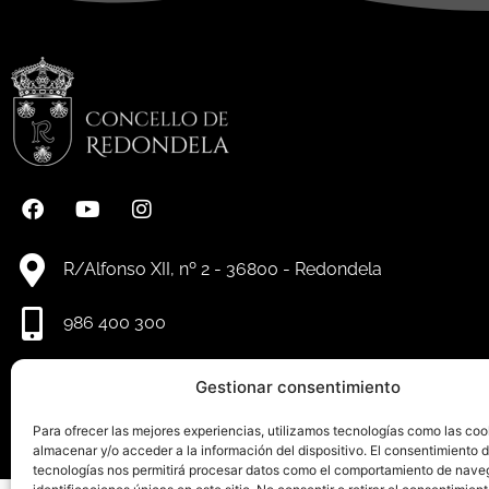
R/Alfonso XII, nº 2 - 36800 - Redondela
986 400 300
info@redondela.gal
Gestionar consentimiento
Para ofrecer las mejores experiencias, utilizamos tecnologías como las coo
almacenar y/o acceder a la información del dispositivo. El consentimiento 
tecnologías nos permitirá procesar datos como el comportamiento de nave