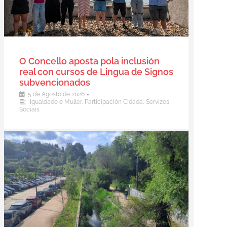
O Concello aposta pola inclusión
real con cursos de Lingua de Signos
subvencionados
•
5 de Agosto de 2026
Igualdade e Muller
,
Participación Cidadá
,
Servizos
Sociais