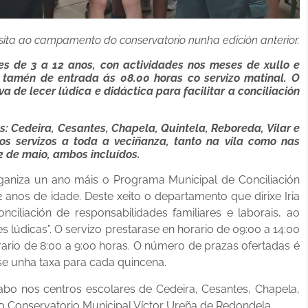
visita ao campamento do conservatorio nunha edición anterior.
s de 3 a 12 anos, con actividades nos meses de xullo e
n tamén de entrada ás 08.00 horas co servizo matinal. O
a de lecer lúdica e didáctica para facilitar a conciliación
Cedeira, Cesantes, Chapela, Quintela, Reboreda, Vilar e
os servizos a toda a veciñanza, tanto na vila como nas
22 de maio, ambos incluídos.
ganiza un ano máis o Programa Municipal de Conciliación
anos de idade. Deste xeito o departamento que dirixe Iria
nciliación de responsabilidades familiares e laborais, ao
 lúdicas”. O servizo prestarase en horario de 09:00 a 14:00
rario de 8:00 a 9:00 horas. O número de prazas ofertadas é
se unha taxa para cada quincena.
cabo nos centros escolares de Cedeira, Cesantes, Chapela,
o Conservatorio Municipal Víctor Ureña de Redondela.