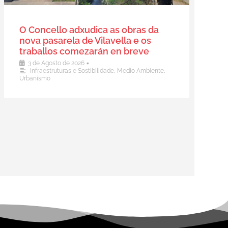
O Concello adxudica as obras da
nova pasarela de Vilavella e os
traballos comezarán en breve
•
3 de Agosto de 2026
Infraestruturas e Sostibilidade
,
Medio Ambiente
,
Urbanismo