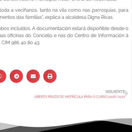
toda a veciñanza, tanto na vila como nas parroquias, para
ntos das familias”, explica a alcaldesa Digna Rivas.
ambos incluídos. A documentación estará dispoñible desde o
as oficinas do Concello e nas do Centro de Información á
o CIM 986 40 80 43.
SIGUIENTE
ABERTO PRAZO DE MATRÍCULA PARA O CURSO 2026/2027