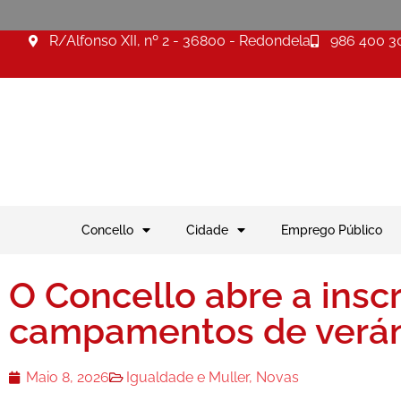
R/Alfonso XII, nº 2 - 36800 - Redondela
986 400 3
Concello
Cidade
Emprego Público
O Concello abre a inscr
campamentos de verán
Maio 8, 2026
Igualdade e Muller
,
Novas