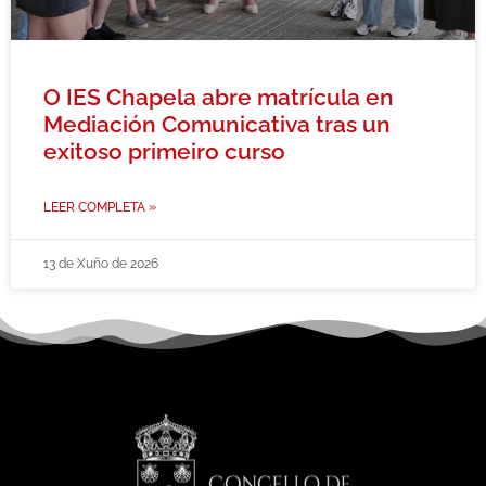
O IES Chapela abre matrícula en
Mediación Comunicativa tras un
exitoso primeiro curso
LEER COMPLETA »
13 de Xuño de 2026