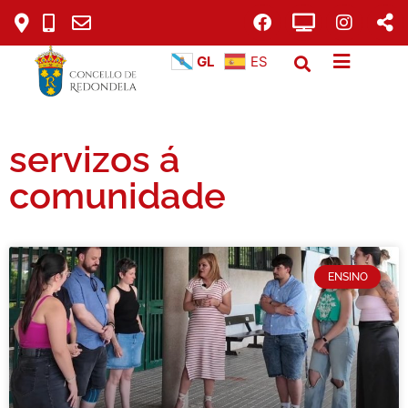
GL
ES
servizos á
comunidade
ENSINO