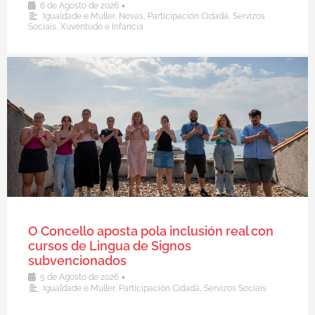
•
6 de Agosto de 2026
Igualdade e Muller
,
Novas
,
Participación Cidadá
,
Servizos
Sociais
,
Xuventude e Infancia
O Concello aposta pola inclusión real con
cursos de Lingua de Signos
subvencionados
•
5 de Agosto de 2026
Igualdade e Muller
,
Participación Cidadá
,
Servizos Sociais