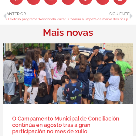
ANTERIOR
SIGUIENTE
O exitoso programa “Redondela viaxa” organiza unha excursión a Celanova, Vilanova dos Infantes e Ourense
Comeza a limpeza da marxe dos ríos para previr inundacións
Mais novas
O Campamento Municipal de Conciliación
continúa en agosto tras a gran
participación no mes de xullo