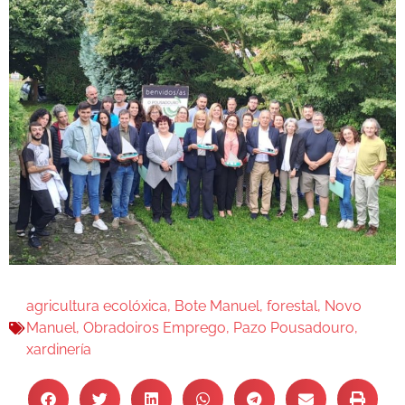
agricultura ecolóxica
,
Bote Manuel
,
forestal
,
Novo
Manuel
,
Obradoiros Emprego
,
Pazo Pousadouro
,
xardinería