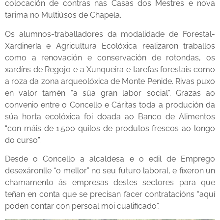
colocación de contras nas Casas dos Mestres e nova
tarima no Multiúsos de Chapela.
Os alumnos-traballadores da modalidade de Forestal-
Xardinería e Agricultura Ecolóxica realizaron traballos
como a renovación e conservación de rotondas, os
xardíns de Regojo e a Xunqueira e tarefas forestais como
a roza da zona arqueolóxica de Monte Penide. Rivas puxo
en valor tamén “a súa gran labor social”. Grazas ao
convenio entre o Concello e Cáritas toda a produción da
súa horta ecolóxica foi doada ao Banco de Alimentos
“con máis de 1.500 quilos de produtos frescos ao longo
do curso”.
Desde o Concello a alcaldesa e o edil de Emprego
desexáronlle “o mellor” no seu futuro laboral, e fixeron un
chamamento ás empresas destes sectores para que
teñan en conta que se precisan facer contratacións “aquí
poden contar con persoal moi cualificado”.