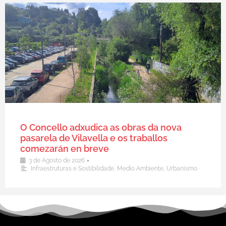
O Concello adxudica as obras da nova
pasarela de Vilavella e os traballos
comezarán en breve
•
3 de Agosto de 2026
Infraestruturas e Sostibilidade
,
Medio Ambiente
,
Urbanismo