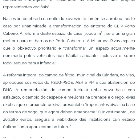
representantes veciñais”.
Na sesión celebrada na noite do xovesnoite tamén se aprobou, neste
caso por unanimidade, a transformación do entorno do CEIP Porto
Cabeiro. A reforma deste espazo, de case 3.0000 m² , será unha gran
mellora para os barrios de Porto Cabeiro e A Millarada. Rivas explica
que o obxectivo prioritario é “transformar un espazo actualmente
dominado polos vehículos nun hábitat saudable, inclusivo e, sobre
todo, seguro para a infancia”.
A reforma integral do campo de fútbol municipal da Gándara, no Viso,
aprobouse cos votos do PSdG-PSOE, AER e PP, e coa abstención do
BNG. A remodelación do campo incluirá unha nova base con
asfaltado, o cambio do céspede e melloras na drenaxe e o rego. Rivas
explica que o proxecto orixinal presentaba “importantes eivas na base
do terreo de xogo, que agora deben emendarse”. O investimento , de
469.280 euros, asegura a viabilidade das instalacións cun estado
óptimo “tanto agora como no futuro”.