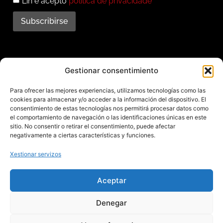
Lin e acepto
política de privacidade
Subscribirse
Subscríbete ao noso
Gestionar consentimiento
boletín
Para ofrecer las mejores experiencias, utilizamos tecnologías como las
cookies para almacenar y/o acceder a la información del dispositivo. El
Mantente informado das últimas novidades e
consentimiento de estas tecnologías nos permitirá procesar datos como
el comportamiento de navegación o las identificaciones únicas en este
actividades do municipio. Subscríbete agora e
sitio. No consentir o retirar el consentimiento, puede afectar
recibe no teu enderezo electrónico toda a
negativamente a ciertas características y funciones.
información sobre Redondela
Xestionar servizos
Aceptar
Aviso legal – Política de privacidad – Cookies – Mapa web
Denegar