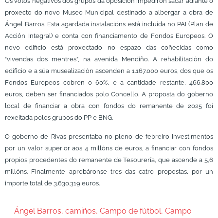
Os votos negativos dos grupos da oposición impediron sacar adiante o
proxecto do novo Museo Municipal destinado a albergar a obra de
Ángel Barros.
Esta agardada instalacións está incluída no PAI (Plan de
Acción Integral) e conta con financiamento de Fondos Europeos. O
novo edificio está proxectado no espazo das coñecidas como
“vivendas dos mentres”, na avenida Mendiño. A rehabilitación do
edificio e a súa musealización ascenden a 1.167.000 euros, dos que os
Fondos Europeos cobren o 60%, e a cantidade restante, 466.800
euros, deben ser financiados polo Concello. A proposta do goberno
local de financiar a obra con fondos do remanente de 2025 foi
rexeitada polos grupos do PP e BNG.
O goberno de Rivas presentaba no pleno de febreiro investimentos
por un valor superior aos 4 millóns de euros, a financiar con fondos
propios procedentes do remanente de Tesourería, que ascende a 5,6
millóns. Finalmente aprobáronse tres das catro propostas, por un
importe total de 3.630.319 euros.
Ángel Barros
,
camiños
,
Campo de fútbol
,
Campo