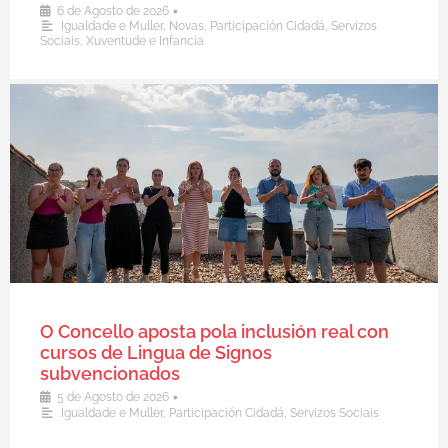
•
6 de Agosto de 2026
Igualdade e Muller
,
Novas
,
Participación Cidadá
,
Servizos
Sociais
,
Xuventude e Infancia
O Concello aposta pola inclusión real con
cursos de Lingua de Signos
subvencionados
•
5 de Agosto de 2026
Igualdade e Muller
,
Participación Cidadá
,
Servizos Sociais