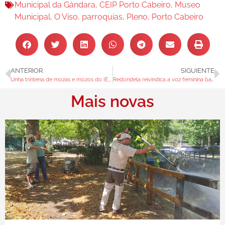
Municipal da Gándara
,
CEIP Porto Cabeiro
,
Museo
Municipal
,
O Viso
,
parroquias
,
Pleno
,
Porto Cabeiro
ANTERIOR
SIGUIENTE
Unha trintena de mozas e mozos do IES Chapela fórmanse para mellorar a convivencia escolar
Redondela reivindica a voz feminina baixo o lema “Palabra de Muller” na programación do 8M
Mais novas