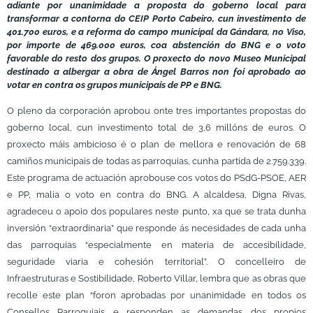
adiante por unanimidade a proposta do goberno local para
transformar a contorna do CEIP Porto Cabeiro, cun investimento de
401.700 euros, e a reforma do campo municipal da Gándara, no Viso,
por importe de 469.000 euros, coa abstención do BNG e o voto
favorable do resto dos grupos.
O proxecto do novo Museo Municipal
destinado a albergar a obra de Ángel Barros non foi aprobado ao
votar en contra
os grupos municipais de PP e BNG.
O pleno da corporación aprobou onte tres importantes propostas do
goberno local, cun investimento total de 3,6 millóns de euros. O
proxecto máis ambicioso é o plan de mellora e renovación de 68
camiños municipais de todas as parroquias, cunha partida de 2.759.339.
Este programa de actuación aprobouse cos votos do PSdG-PSOE, AER
e PP, malia o voto en contra do BNG. A alcaldesa, Digna Rivas,
agradeceu o apoio dos populares neste punto, xa que se trata dunha
inversión “extraordinaria” que responde ás necesidades de cada unha
das parroquias “especialmente en materia de accesibilidade,
seguridade viaria e cohesión territorial”. O concelleiro de
Infraestruturas e Sostibilidade, Roberto Villar, lembra que as obras que
recolle este plan “foron aprobadas por unanimidade en todos os
Consellos Parroquiais e responden as demandas dos propios