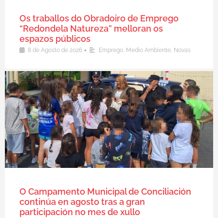
Os traballos do Obradoiro de Emprego
“Redondela Natureza” melloran os
espazos públicos
•
8 de Agosto de 2026
Emprego
,
Medio Ambiente
,
Novas
O Campamento Municipal de Conciliación
continúa en agosto tras a gran
participación no mes de xullo