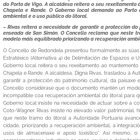
do Porto de Vigo. A alcaldesa reitera o seu rexeitamento á
Chapela e Rande. O Goberno local demanda ao Porto q
ambiental e o uso público do litoral.
– Rivas reitera a necesidade de garantir a protección do
enseada de San Simón. O Concello reclama que neste tra
modelo máis equilibrado priorizando a recuperación ambie
O Concello de Redondela presentou formalmente as súas a
Estratéxico (Alternativa 4) de Delimitación de Espazos e 
Goberno local reitera o seu rexeitamento ao mantemento e 
Chapela e Rande. A alcaldesa, Digna Rivas, trasladou á Au
garantir a protección do patrimonio cultural, da paisax
Concello considérase que o documento mantén un modelo c
incompatible coa recuperación ambiental do litoral para q
Goberno local insiste na necesidade de actuar sobre a c
Coto-Wagner. Rivas insiste no elevado valor patrimonial, h
que neste tramo do litoral a Autoridade Portuaria avanc
cidade, priorizando a recuperación ambiental, a integració
usos de almacenaxe e apoio loxístico”. Así mesmo, o C