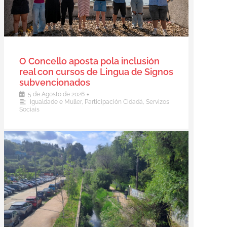
O Concello aposta pola inclusión
real con cursos de Lingua de Signos
subvencionados
•
5 de Agosto de 2026
Igualdade e Muller
,
Participación Cidadá
,
Servizos
Sociais