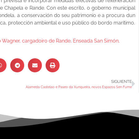
ón prevista e incorporar medidas efectivas de rexeneración
e Chapela e Rande. Con este escrito, o goberno municipal
ondela, a conservación do seu patrimonio e a procura dun
ca, protección ambiental e uso público do bordo marítimo.
o Wagner
,
cargadoiro de Rande
,
Enseada San Simón
,
SIGUIENTE
Alameda Castelao e Paseo da Xunqueira, novos Espazos Sen Fume