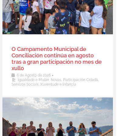
O Campamento Municipal de
Conciliación continúa en agosto
tras a gran participación no mes de
xullo
•
6 de Agosto de 2026
Igualdade e Muller
,
Novas
,
Participación Cidadá
,
Servizos Sociais
,
Xuventude e Infancia