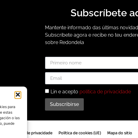
Subscríbete a
Mantente informado das últimas novidade
Subscríbete agora e recibe no teu ender
sobre Redondela
Lin e acepto
política de privacidade
Subscribirse
kies para
de estas
gación o las
to, puede
gal
Política de privacidade
Política de cookies (UE)
Mapa do sitio