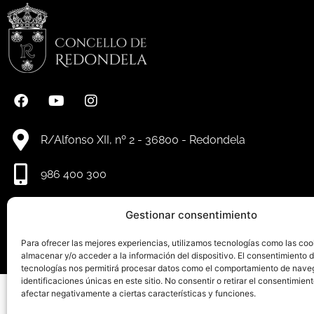
R/Alfonso XII, nº 2 - 36800 - Redondela
986 400 300
info@redondela.gal
Gestionar consentimiento
Para ofrecer las mejores experiencias, utilizamos tecnologías como las coo
almacenar y/o acceder a la información del dispositivo. El consentimiento 
tecnologías nos permitirá procesar datos como el comportamiento de nave
identificaciones únicas en este sitio. No consentir o retirar el consentimien
afectar negativamente a ciertas características y funciones.
Aviso le