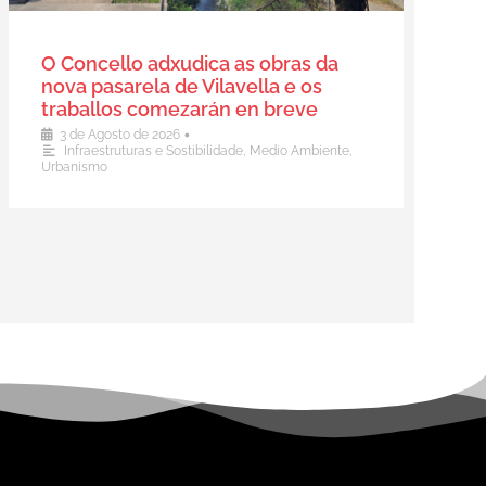
O Concello adxudica as obras da
nova pasarela de Vilavella e os
traballos comezarán en breve
•
3 de Agosto de 2026
Infraestruturas e Sostibilidade
,
Medio Ambiente
,
Urbanismo