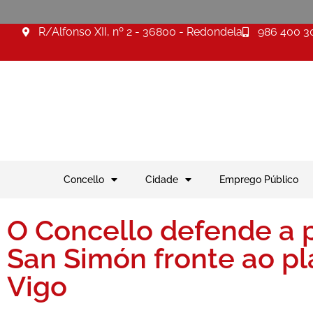
R/Alfonso XII, nº 2 - 36800 - Redondela
986 400 3
Concello
Cidade
Emprego Público
O Concello defende a 
San Simón fronte ao pl
Vigo