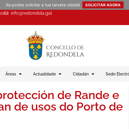
Xa podes solicitar a tua tarxeta cidadá
SOLICITAR AGORA
00
info@redondela.gal
Áreas
Actualidade
Cidadán
Sede Electr
protección de Rande e
an de usos do Porto de