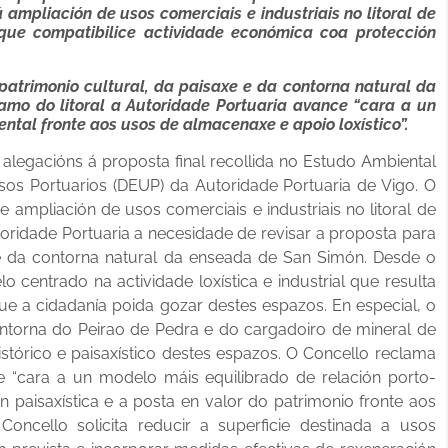
 ampliación de usos comerciais e industriais no litoral de
ue compatibilice actividade económica coa protección
 patrimonio cultural, da paisaxe e da contorna natural da
mo do litoral a Autoridade Portuaria avance “cara a un
ntal fronte aos usos de almacenaxe e apoio loxístico”.
legacións á proposta final recollida no Estudo Ambiental
Usos Portuarios (DEUP) da Autoridade Portuaria de Vigo. O
ampliación de usos comerciais e industriais no litoral de
toridade Portuaria a necesidade de revisar a proposta para
e e da contorna natural da enseada de San Simón. Desde o
entrado na actividade loxística e industrial que resulta
ue a cidadanía poida gozar destes espazos. En especial, o
ontorna do Peirao de Pedra e do cargadoiro de mineral de
istórico e paisaxístico destes espazos. O Concello reclama
e “cara a un modelo máis equilibrado de relación porto-
n paisaxística e a posta en valor do patrimonio fronte aos
oncello solicita reducir a superficie destinada a usos