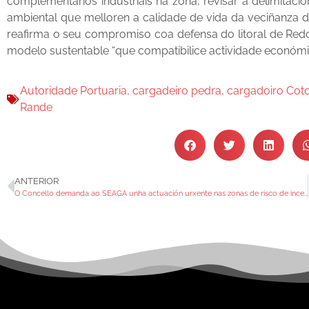
complementarios industriais na zona, revisar a delimitaci
ambiental que melloren a calidade de vida da veciñanza d
reafirma o seu compromiso coa defensa do litoral de Red
modelo sustentable “que compatibilice actividade económi
Autoridade Portuaria
,
cargadeiro pedra
,
cargadoiro Cot
Rande
ANTERIOR
O Concello demanda ao SEAGA unha actuación urxente nas zonas de risco de incendio forestal