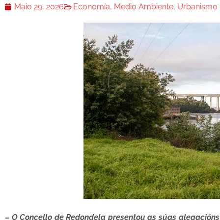
Maio 29, 2026
Economía
,
Medio Ambiente
,
Urbanismo
– O Concello de Redondela presentou as súas alegacións 