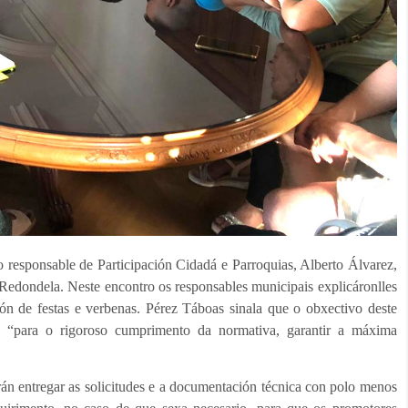
ro responsable de Participación Cidadá e Parroquias, Alberto Álvarez,
Redondela. Neste encontro os responsables municipais explicáronlles
ón de festas e verbenas. Pérez Táboas sinala que o obxectivo deste
os “para o rigoroso cumprimento da normativa, garantir a máxima
án entregar as solicitudes e a documentación técnica con polo menos