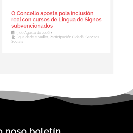
O Concello aposta pola inclusión
real con cursos de Lingua de Signos
subvencionados
•
5 de Agosto de 2026
Igualdade e Muller
,
Participación Cidadá
,
Servizos
Sociais
o noso boletín