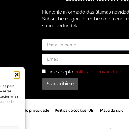
Mantente informado das últimas novidade
Subscríbete agora e recibe no teu ender
sobre Redondela
Lin e acepto
política de privacidade
Subscribirse
kies para
de estas
gación o las
to, puede
gal
Política de privacidade
Política de cookies (UE)
Mapa do sitio