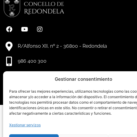
R/Alfonso XII, nº 2 - 36800 - Redondela
986 400 300
info@redondela.gal
Gestionar consentimiento
Para ofrecer las mejores experiencias, utilizamos tecnologías como las coo
almacenar y/o acceder a la información del dispositivo. El consentimiento 
tecnologías nos permitirá procesar datos como el comportamiento de nave
identificaciones únicas en este sitio. No consentir o retirar el consentimien
afectar negativamente a ciertas características y funciones.
Aviso le
Xestionar servizos