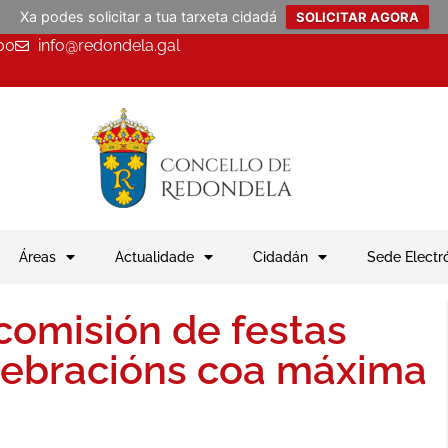
Xa podes solicitar a tua tarxeta cidadá
SOLICITAR AGORA
00
info@redondela.gal
Áreas
Actualidade
Cidadán
Sede Electr
comisión de festas
elebracións coa máxima