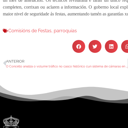
un mes de antelación. Os técnicos revisarana e farán un único re
completen, corrixan ou aclaren a información. O goberno local expl
maior nivel de seguridade ás festas, aumentando tamén as garantías x
Comisións de Festas
,
parroquias
ANTERIOR
O Concello analiza o volume tráfico no casco histórico cun sistema de cámaras en probas