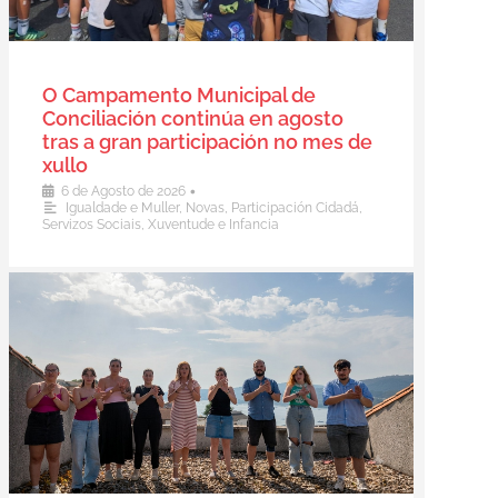
O Campamento Municipal de
Conciliación continúa en agosto
tras a gran participación no mes de
xullo
•
6 de Agosto de 2026
Igualdade e Muller
,
Novas
,
Participación Cidadá
,
Servizos Sociais
,
Xuventude e Infancia