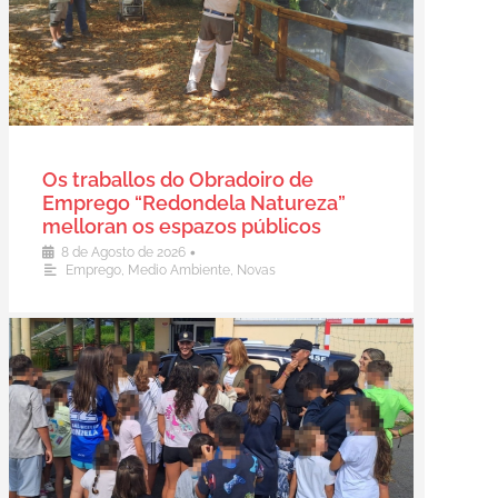
Os traballos do Obradoiro de
Emprego “Redondela Natureza”
melloran os espazos públicos
•
8 de Agosto de 2026
Emprego
,
Medio Ambiente
,
Novas