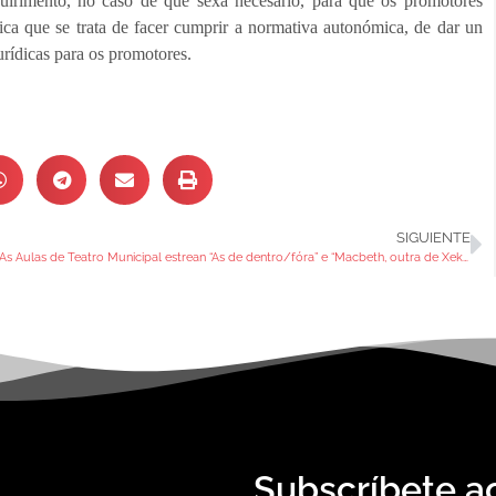
quirimento, no caso de que sexa necesario, para que os promotores
ica que se trata de facer cumprir a normativa autonómica, de dar un
urídicas para os promotores.
SIGUIENTE
As Aulas de Teatro Municipal estrean “As de dentro/fóra” e “Macbeth, outra de Xekspir”
Subscríbete a