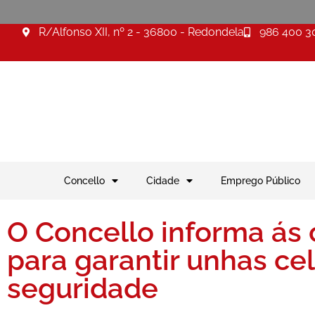
R/Alfonso XII, nº 2 - 36800 - Redondela
986 400 3
Concello
Cidade
Emprego Público
O Concello informa ás 
para garantir unhas c
seguridade