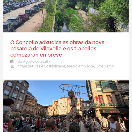
O Concello adxudica as obras da nova
pasarela de Vilavella e os traballos
comezarán en breve
•
3 de Agosto de 2026
Infraestruturas e Sostibilidade
,
Medio Ambiente
,
Urbanismo