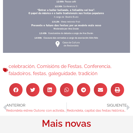
celebración
,
Comisións de Festas
,
Conferencia
,
faladoiros
,
festas
,
galeguidade
,
tradición
ANTERIOR
SIGUIENTE
Redondela estrea Outono con actividades de turismo ambiental para todos os públicos
Redondela, capital das festas históricas coa XII Conmemoración da Batalla de Rande
Mais novas