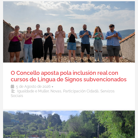
O Concello aposta pola inclusión real con
cursos de Lingua de Signos subvencionados
•
5 de Agosto de 2026
Igualdade e Muller
,
Novas
,
Participación Cidadá
,
Servizos
Sociais