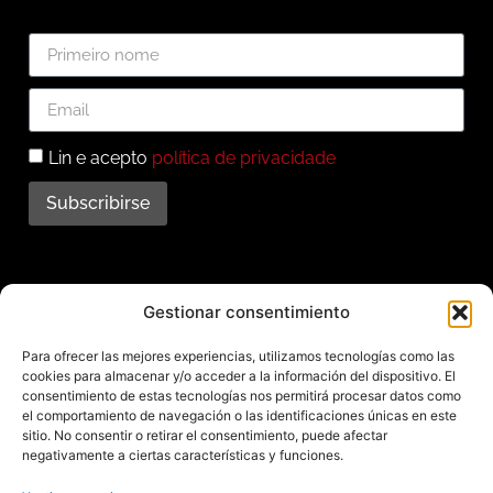
Lin e acepto
política de privacidade
Subscribirse
Subscríbete ao noso
Gestionar consentimiento
boletín
Para ofrecer las mejores experiencias, utilizamos tecnologías como las
cookies para almacenar y/o acceder a la información del dispositivo. El
Mantente informado das últimas novidades e
consentimiento de estas tecnologías nos permitirá procesar datos como
el comportamiento de navegación o las identificaciones únicas en este
actividades do municipio. Subscríbete agora e
sitio. No consentir o retirar el consentimiento, puede afectar
recibe no teu enderezo electrónico toda a
negativamente a ciertas características y funciones.
información sobre Redondela