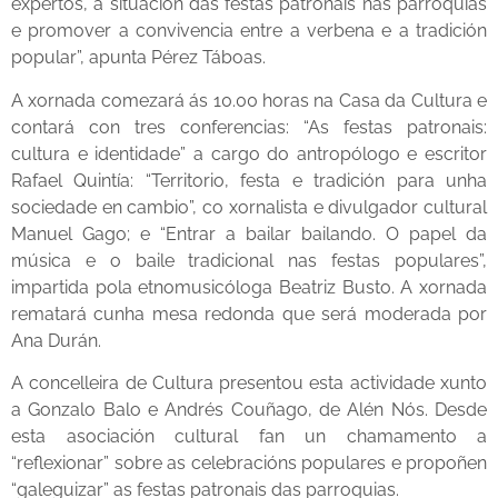
expertos, a situación das festas patronais nas parroquias
e promover a convivencia entre a verbena e a tradición
popular”, apunta Pérez Táboas.
A xornada comezará ás 10.00 horas na Casa da Cultura e
contará con tres conferencias: “As festas patronais:
cultura e identidade” a cargo do antropólogo e escritor
Rafael Quintía: “Territorio, festa e tradición para unha
sociedade en cambio”, co xornalista e divulgador cultural
Manuel Gago; e “Entrar a bailar bailando. O papel da
música e o baile tradicional nas festas populares”,
impartida pola etnomusicóloga Beatriz Busto. A xornada
rematará cunha mesa redonda que será moderada por
Ana Durán.
A concelleira de Cultura presentou esta actividade xunto
a Gonzalo Balo e Andrés Couñago, de Alén Nós. Desde
esta asociación cultural fan un chamamento a
“reflexionar” sobre as celebracións populares e propoñen
“galeguizar” as festas patronais das parroquias.