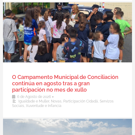
O Campamento Municipal de Conciliación
continúa en agosto tras a gran
participación no mes de xullo
•
6 de Agosto de 2026
Igualdade e Muller
,
Novas
,
Participación Cidadá
,
Servizos
Sociais
,
Xuventude e Infancia