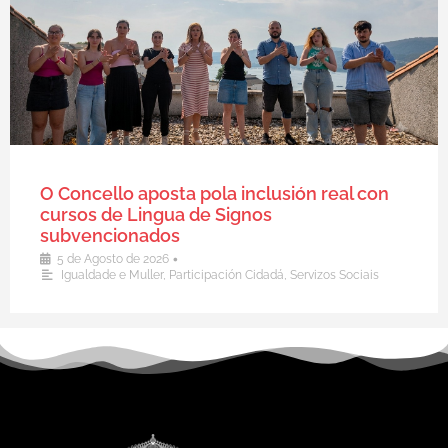
O Concello aposta pola inclusión real con
cursos de Lingua de Signos
subvencionados
•
5 de Agosto de 2026
Igualdade e Muller
,
Participación Cidadá
,
Servizos Sociais