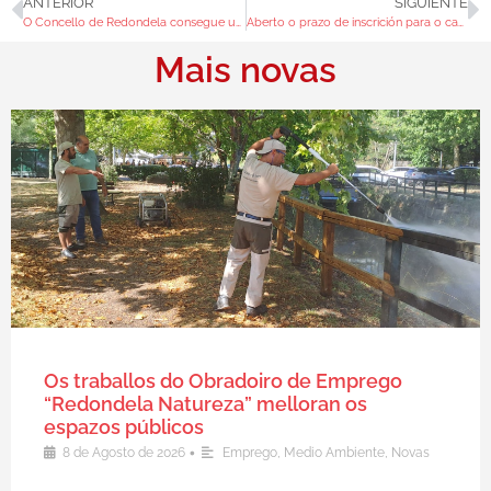
ANTERIOR
SIGUIENTE
O Concello de Redondela consegue un aforro enerxético dun 40% coa iluminación led dos pavillóns deportivos
Aberto o prazo de inscrición para o campamento municipal Concilia Nadal
Mais novas
Os traballos do Obradoiro de Emprego
“Redondela Natureza” melloran os
espazos públicos
•
8 de Agosto de 2026
Emprego
,
Medio Ambiente
,
Novas