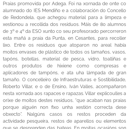
Praias promovida por Adega. Foi na xornada de onte co
alumnado do IES Mendiño e a colaboración do Concello
de Redondela, que achegou material para a limpeza e
xestionou a recollida dos residuos. Máis de 80 alumnos
de 3º e 4º da ESO xunto co seu profesorado percorreron
esta mañá a praia da Punta, en Cesantes, para recoller
lixo. Entre os residuos que atoparon no areal había
moitos envases de plástico de todos os tamaños, vasos,
tapóns, botellas, material de pesca, vidro, toalliñas e
outros produtos de hixiene como compresas e
aplicadores de tampóns, e ata uha lámpada de gran
tamaño. O concelleiro de Infraestruturas e Sostibilidade,
Roberto Villar, e o de Ensino, Iván Valles, acompañaron
nesta xornada aos rapaces e rapazas. Villar explicoulles a
orixe de moitos destes residuos, “que acaban nas praias
porque alguén non fixo unha xestión correcta dese
obxecto”. Nalgúns casos os restos proceden da
actividade pesqueira, restos de aparellos ou elementos
que se desprenden das bateas. En moitas ocasións son