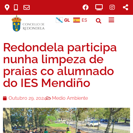
GL
ES
Redondela participa
nunha limpeza de
praias co alumnado
do IES Mendiño
Outubro 29, 2024
Medio Ambiente