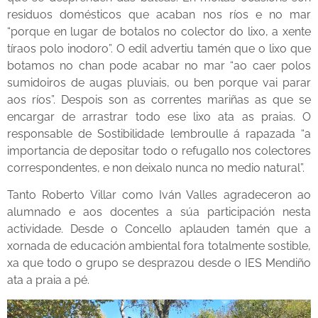
residuos domésticos que acaban nos ríos e no mar
“porque en lugar de botalos no colector do lixo, a xente
tíraos polo inodoro”. O edil advertiu tamén que o lixo que
botamos no chan pode acabar no mar “ao caer polos
sumidoiros de augas pluviais, ou ben porque vai parar
aos ríos”. Despois son as correntes mariñas as que se
encargar de arrastrar todo ese lixo ata as praias. O
responsable de Sostibilidade lembroulle á rapazada “a
importancia de depositar todo o refugallo nos colectores
correspondentes, e non deixalo nunca no medio natural”.
Tanto Roberto Villar como Iván Valles agradeceron ao
alumnado e aos docentes a súa participación nesta
actividade. Desde o Concello aplauden tamén que a
xornada de educación ambiental fora totalmente sostible,
xa que todo o grupo se desprazou desde o IES Mendiño
ata a praia a pé.