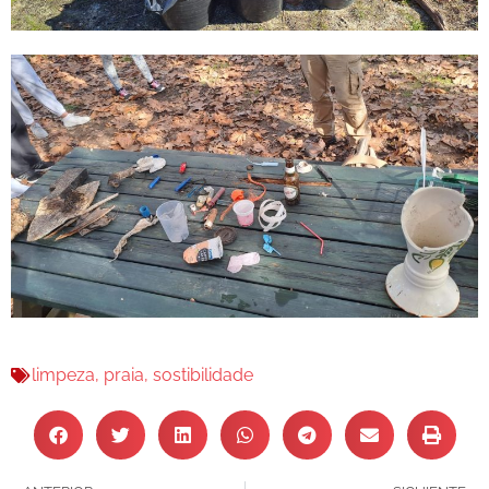
limpeza
,
praia
,
sostibilidade