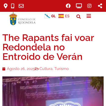
GL
ES
The Rapants fai voar
Redondela no
Entroido de Verán
Agosto 26, 2025
Cultura
,
Turismo