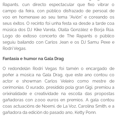
Rapants, cun directo espectacular que fixo vibrar o
campo da feira, con público disfrazado de persoal de
voo en homenaxe ao seu tema “Avión” e coreando os
seus éxitos. O recinto foi unha festa xa desde a tarde coa
música dos DJ Kike Varela, Olalla González e Borja Rúa.
Logo do exitoso concerto de The Rapants o público
seguiu bailando con Carlos Jean e os DJ Samu Pexe e
Rodri Vegas.
Fantasía e humor na Gala Drag
O redondelán Rodri Vegas foi tamén o encargado de
poñer a música na Gala Drag, que este ano contou co
actor e showman Carlos Veleiro como mestre de
cerimonias. O xurado, presidido pola gran Gigi, premiou a
orixinalidade e creatividade na escolla das propostas
gañadoras con 2.000 euros en premios. A gala contou
coas actuacións de Noemi, de La Voz, Carolina Smith, e a
gañadora da edición do pasado ano, Ketty Ponn.