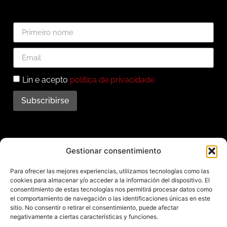
Lin e acepto
política de privacidade
Subscribirse
Subscríbete ao noso
Gestionar consentimiento
boletín
Para ofrecer las mejores experiencias, utilizamos tecnologías como las
cookies para almacenar y/o acceder a la información del dispositivo. El
Mantente informado das últimas novidades e
consentimiento de estas tecnologías nos permitirá procesar datos como
el comportamiento de navegación o las identificaciones únicas en este
actividades do municipio. Subscríbete agora e
sitio. No consentir o retirar el consentimiento, puede afectar
recibe no teu enderezo electrónico toda a
negativamente a ciertas características y funciones.
información sobre Redondela