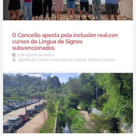
O Concello aposta pola inclusión real con
cursos de Lingua de Signos
subvencionados
•
5 de Agosto de 2026
Igualdade e Muller
,
Participación Cidadá
,
Servizos Sociais