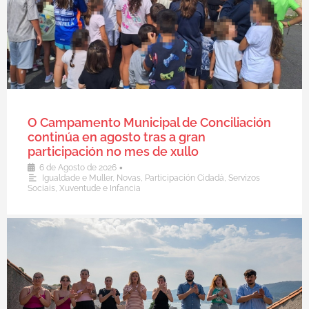
O Campamento Municipal de Conciliación
continúa en agosto tras a gran
participación no mes de xullo
•
6 de Agosto de 2026
Igualdade e Muller
,
Novas
,
Participación Cidadá
,
Servizos
Sociais
,
Xuventude e Infancia