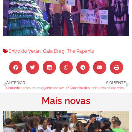
Entroido Verán
,
Gala Drag
,
The Rapants
ANTERIOR
SIGUIENTE
Redondela restaura os xigantes do simbólico Meco
O Concello denuncia unha páxina web fraudulenta de turismo de Redondela
Mais novas