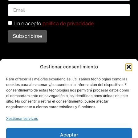
Lin e acepto
política de privacidade
Subscribirse
Subscríbete ao noso
Gestionar consentimiento
boletín
Para ofrecer las mejores experiencias, utilizamos tecnologías como las
cookies para almacenar y/o acceder a la información del dispositivo. El
Mantente informado das últimas novidades e
consentimiento de estas tecnologías nos permitirá procesar datos como
el comportamiento de navegación o las identificaciones únicas en este
actividades do municipio. Subscríbete agora e
sitio. No consentir o retirar el consentimiento, puede afectar
recibe no teu enderezo electrónico toda a
negativamente a ciertas características y funciones.
información sobre Redondela
Xestionar servizos
Aceptar