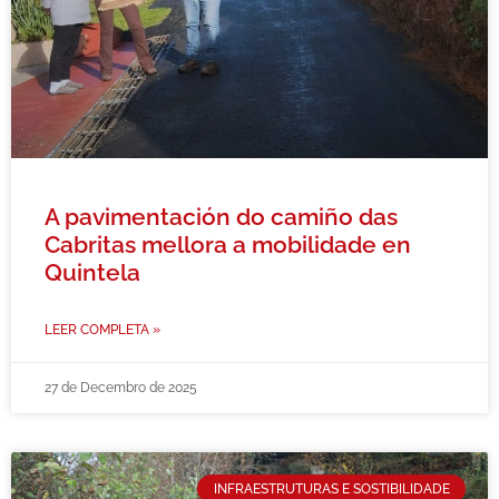
A pavimentación do camiño das
Cabritas mellora a mobilidade en
Quintela
LEER COMPLETA »
27 de Decembro de 2025
INFRAESTRUTURAS E SOSTIBILIDADE