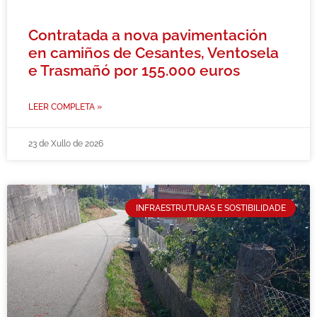
Contratada a nova pavimentación
en camiños de Cesantes, Ventosela
e Trasmañó por 155.000 euros
LEER COMPLETA »
23 de Xullo de 2026
INFRAESTRUTURAS E SOSTIBILIDADE