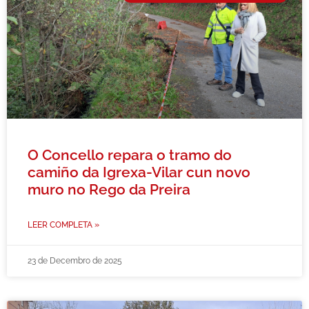
O Concello repara o tramo do
camiño da Igrexa-Vilar cun novo
muro no Rego da Preira
LEER COMPLETA »
23 de Decembro de 2025