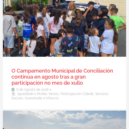
O Campamento Municipal de Conciliación
continúa en agosto tras a gran
participación no mes de xullo
•
6 de Agosto de 2026
Igualdade e Muller
,
Novas
,
Participación Cidadá
,
Servizos
Sociais
,
Xuventude e Infancia