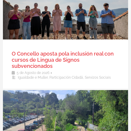
O Concello aposta pola inclusión real con
cursos de Lingua de Signos
subvencionados
•
5 de Agosto de 2026
Igualdade e Muller
,
Participación Cidadá
,
Servizos Sociais