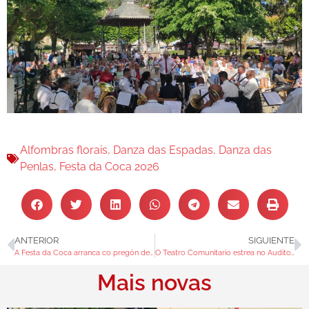
Alfombras florais
,
Danza das Espadas
,
Danza das
Penlas
,
Festa da Coca 2026
ANTERIOR
SIGUIENTE
A Festa da Coca arranca co pregón de Carla Abad e a homenaxe a quen mantén viva a tradición
O Teatro Comunitario estrea no Auditorio dúas propostas cargadas de crítica social
Mais novas