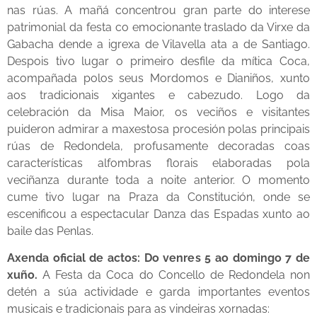
nas rúas. A mañá concentrou gran parte do interese
patrimonial da festa co emocionante traslado da Virxe da
Gabacha dende a igrexa de Vilavella ata a de Santiago.
Despois tivo lugar o primeiro desfile da mítica Coca,
acompañada polos seus Mordomos e Dianiños, xunto
aos tradicionais xigantes e cabezudo. Logo da
celebración da Misa Maior, os veciños e visitantes
puideron admirar a maxestosa procesión polas principais
rúas de Redondela, profusamente decoradas coas
características alfombras florais elaboradas pola
veciñanza durante toda a noite anterior. O momento
cume tivo lugar na Praza da Constitución, onde se
escenificou a espectacular Danza das Espadas xunto ao
baile das Penlas.
Axenda oficial de actos: Do venres 5 ao domingo 7 de
xuño.
A ⁠Festa da Coca do Concello de Redondela non
detén a súa actividade e garda importantes eventos
musicais e tradicionais para as vindeiras xornadas: