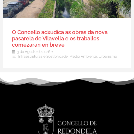
O Concello adxudica as obras da nova
pasarela de Vilavella e os traballos
comezarán en breve
•
3 de Agosto de 2026
Infraestruturas e Sostibilidade
,
Medio Ambiente
,
Urbanismo