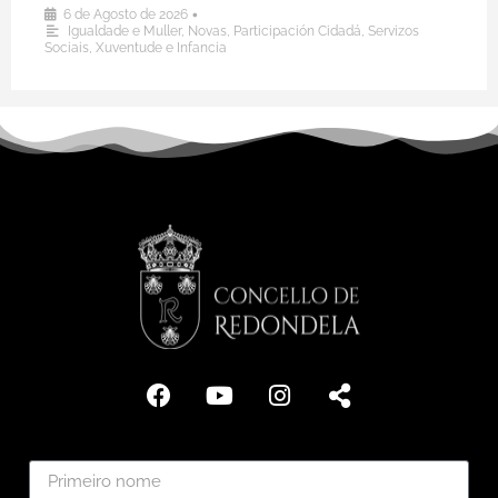
•
6 de Agosto de 2026
Igualdade e Muller
,
Novas
,
Participación Cidadá
,
Servizos
Sociais
,
Xuventude e Infancia