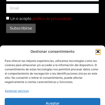
Lin e acepto
política de privacidade
Subscribirse
Subscríbete ao noso
Gestionar consentimiento
boletín
Para ofrecer las mejores experiencias, utilizamos tecnologías como las
cookies para almacenar y/o acceder a la información del dispositivo. El
Mantente informado das últimas novidades e
consentimiento de estas tecnologías nos permitirá procesar datos como
el comportamiento de navegación o las identificaciones únicas en este
actividades do municipio. Subscríbete agora e
sitio. No consentir o retirar el consentimiento, puede afectar
recibe no teu enderezo electrónico toda a
negativamente a ciertas características y funciones.
información sobre Redondela
Xestionar servizos
Aceptar