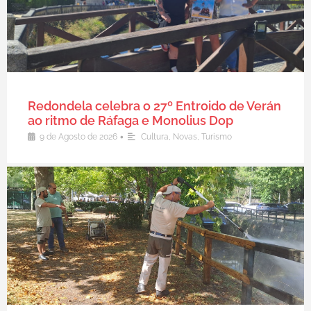
Redondela celebra o 27º Entroido de Verán
ao ritmo de Ráfaga e Monolius Dop
•
9 de Agosto de 2026
Cultura
,
Novas
,
Turismo