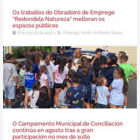
Os traballos do Obradoiro de Emprego
“Redondela Natureza” melloran os
espazos públicos
•
8 de Agosto de 2026
Emprego
,
Medio Ambiente
,
Novas
O Campamento Municipal de Conciliación
continúa en agosto tras a gran
participación no mes de xullo