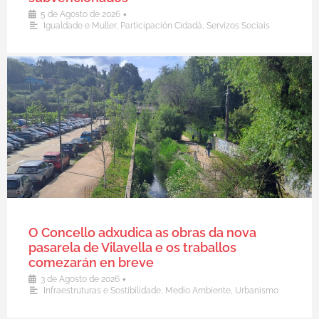
•
5 de Agosto de 2026
Igualdade e Muller
,
Participación Cidadá
,
Servizos Sociais
O Concello adxudica as obras da nova
pasarela de Vilavella e os traballos
comezarán en breve
•
3 de Agosto de 2026
Infraestruturas e Sostibilidade
,
Medio Ambiente
,
Urbanismo