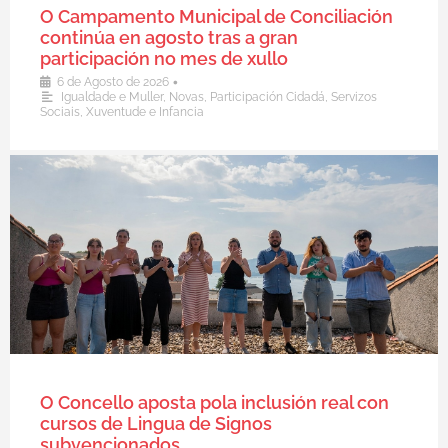
O Campamento Municipal de Conciliación
continúa en agosto tras a gran
participación no mes de xullo
•
6 de Agosto de 2026
Igualdade e Muller
,
Novas
,
Participación Cidadá
,
Servizos
Sociais
,
Xuventude e Infancia
O Concello aposta pola inclusión real con
cursos de Lingua de Signos
subvencionados