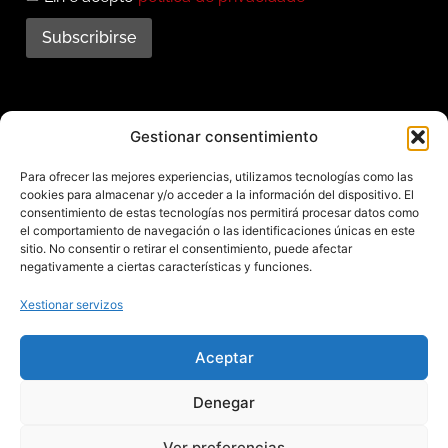
Subscribirse
Subscríbete ao noso
Gestionar consentimiento
boletín
Para ofrecer las mejores experiencias, utilizamos tecnologías como las
cookies para almacenar y/o acceder a la información del dispositivo. El
Mantente informado das últimas novidades e
consentimiento de estas tecnologías nos permitirá procesar datos como
el comportamiento de navegación o las identificaciones únicas en este
actividades do municipio. Subscríbete agora e
sitio. No consentir o retirar el consentimiento, puede afectar
recibe no teu enderezo electrónico toda a
negativamente a ciertas características y funciones.
información sobre Redondela
Xestionar servizos
Aceptar
Aviso legal – Política de privacidad – Cookies – Mapa web
Denegar
Ver preferencias