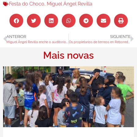
Festa do Choco
,
Miguel Ángel Revilla
ANTERIOR
SIGUIENTE
Miguel Ángel Revilla enche o auditorio da Xunqueira cun emotivo repaso da súa biografía
Os propietarios de terreos en Reboreda poden solicitar a SEAGA limpeza na faixa secundaria
Mais novas