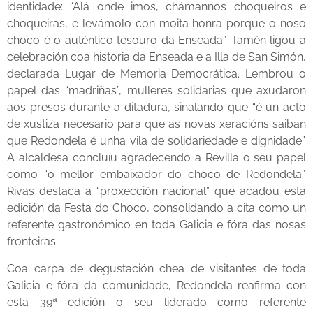
identidade: “Alá onde imos, chámannos choqueiros e
choqueiras, e levámolo con moita honra porque o noso
choco é o auténtico tesouro da Enseada”. Tamén ligou a
celebración coa historia da Enseada e a Illa de San Simón,
declarada Lugar de Memoria Democrática. Lembrou o
papel das “madriñas”, mulleres solidarias que axudaron
aos presos durante a ditadura, sinalando que “é un acto
de xustiza necesario para que as novas xeracións saiban
que Redondela é unha vila de solidariedade e dignidade”.
A alcaldesa concluíu agradecendo a Revilla o seu papel
como “o mellor embaixador do choco de Redondela”.
Rivas destaca a “proxección nacional” que acadou esta
edición da Festa do Choco, consolidando a cita como un
referente gastronómico en toda Galicia e fóra das nosas
fronteiras.
Coa carpa de degustación chea de visitantes de toda
Galicia e fóra da comunidade, Redondela reafirma con
esta 39ª edición o seu liderado como referente