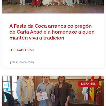
A Festa da Coca arranca co pregón
de Carla Abad e a homenaxe a quen
mantén viva a tradición
LEER COMPLETA »
4 de Xuño de 2026
DEPORTES