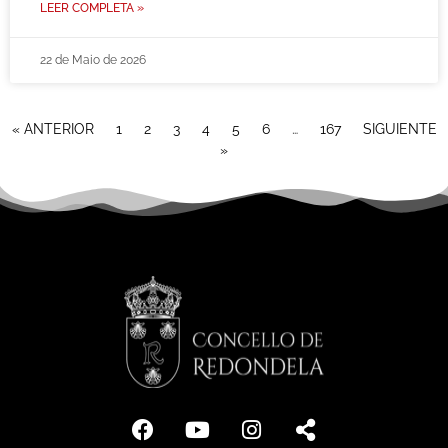
LEER COMPLETA »
22 de Maio de 2026
« ANTERIOR
1
2
3
4
5
6
…
167
SIGUIENTE
»