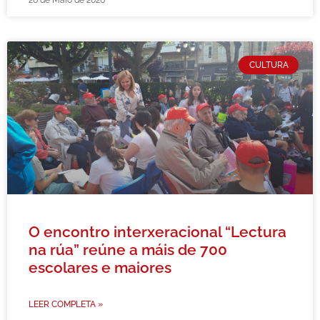
26 de Maio de 2026
CULTURA
O encontro interxeracional “Lectura
na rúa” reúne a máis de 700
escolares e maiores
LEER COMPLETA »