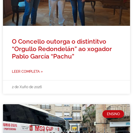
O Concello outorga o distintitvo
“Orgullo Redondelán” ao xogador
Pablo García “Pachu”
LEER COMPLETA »
2 de Xuño de 2026
ENSINO