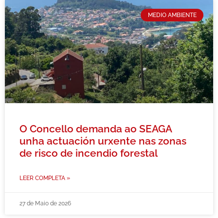
MEDIO AMBIENTE
O Concello demanda ao SEAGA
unha actuación urxente nas zonas
de risco de incendio forestal
LEER COMPLETA »
27 de Maio de 2026