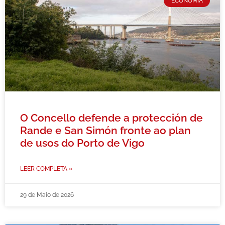
ECONOMÍA
O Concello defende a protección de
Rande e San Simón fronte ao plan
de usos do Porto de Vigo
LEER COMPLETA »
29 de Maio de 2026