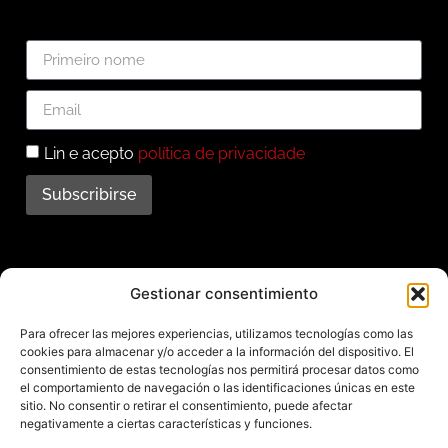
Lin e acepto
política de privacidade
Subscribirse
Subscríbete ao noso
Gestionar consentimiento
boletín
Para ofrecer las mejores experiencias, utilizamos tecnologías como las
cookies para almacenar y/o acceder a la información del dispositivo. El
Mantente informado das últimas novidades e
consentimiento de estas tecnologías nos permitirá procesar datos como
el comportamiento de navegación o las identificaciones únicas en este
actividades do municipio. Subscríbete agora e
sitio. No consentir o retirar el consentimiento, puede afectar
recibe no teu enderezo electrónico toda a
negativamente a ciertas características y funciones.
información sobre Redondela