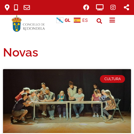
GL
ES
Novas
CULTURA