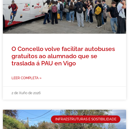
O Concello volve facilitar autobuses
gratuítos ao alumnado que se
traslada á PAU en Vigo
LEER COMPLETA »
2 de Xuño de 2026
INFRAESTRUTURAS E SOSTIBILIDADE